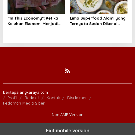
“In This Economy”: Ketika
Lima Superfood Alami yang
Keluhan Ekonomi Menjadi
Ternyata Sudah Dikenal
Tren, Bagaimana Islam
Sejak Zaman Nabi, Mudah
Memandangnya?
Ditemukan dan Kaya
Manfaat
beritapalangkaraya.com
Profil
Redaksi
Kontak
Disclaimer
Pedoman Media Siber
Non AMP Version
Exit mobile version