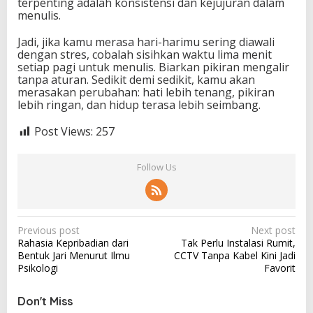
terpenting adalah konsistensi dan kejujuran dalam
menulis.
Jadi, jika kamu merasa hari-harimu sering diawali
dengan stres, cobalah sisihkan waktu lima menit
setiap pagi untuk menulis. Biarkan pikiran mengalir
tanpa aturan. Sedikit demi sedikit, kamu akan
merasakan perubahan: hati lebih tenang, pikiran
lebih ringan, dan hidup terasa lebih seimbang.
Post Views:
257
Follow Us
P
Previous post
Next post
Rahasia Kepribadian dari
Tak Perlu Instalasi Rumit,
o
Bentuk Jari Menurut Ilmu
CCTV Tanpa Kabel Kini Jadi
s
Psikologi
Favorit
t
Don't Miss
n