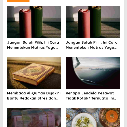
a
v
i
g
a
Jangan Salah Pilih, Ini Cara
Jangan Salah Pilih, Ini Cara
t
Menentukan Matras Yoga
Menentukan Matras Yoga
i
yang Tepat
yang Tepat
o
n
Membaca Al-Qur’an Diyakini
Kenapa Jendela Pesawat
Bantu Redakan Stres dan
Tidak Kotak? Ternyata Ini
Tenangkan Pikiran
Alasan Teknis di Baliknya