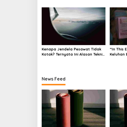
i
Tepat
Tepat
o
n
Kenapa Jendela Pesawat Tidak
“In This 
Kotak? Ternyata Ini Alasan Teknis
Keluhan 
di Baliknya
Bagaima
Memand
News Feed