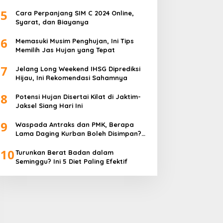
5
Cara Perpanjang SIM C 2024 Online,
Syarat, dan Biayanya
6
Memasuki Musim Penghujan, Ini Tips
Memilih Jas Hujan yang Tepat
7
Jelang Long Weekend IHSG Diprediksi
Hijau, Ini Rekomendasi Sahamnya
8
Potensi Hujan Disertai Kilat di Jaktim-
Jaksel Siang Hari Ini
9
Waspada Antraks dan PMK, Berapa
Lama Daging Kurban Boleh Disimpan?
Ini Kata Pakar
10
Turunkan Berat Badan dalam
Seminggu? Ini 5 Diet Paling Efektif