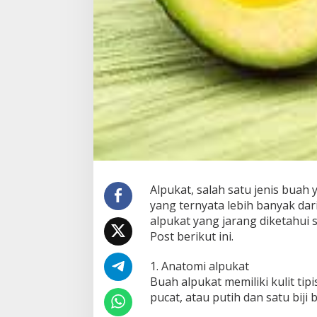
M
e
n
t
e
g
a
?
Alpukat, salah satu jenis buah 
yang ternyata lebih banyak da
alpukat yang jarang diketahui 
Post berikut ini.
1. Anatomi alpukat
Buah alpukat memiliki kulit ti
pucat, atau putih dan satu biji 