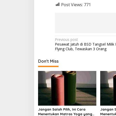
Post Views:
771
P
Previous post
Pesawat Jatuh di BSD Tangsel Milik 
o
Flying Club, Tewaskan 3 Orang
s
t
Don't Miss
n
a
v
i
g
a
Jangan Salah Pilih, Ini Cara
Jangan Sa
t
Menentukan Matras Yoga yang
Menentu