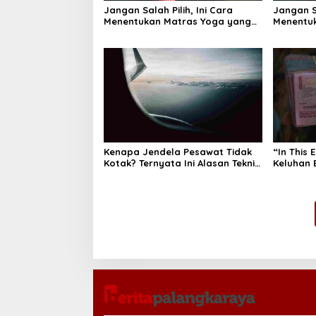
Jangan Salah Pilih, Ini Cara
Jangan Sa
Menentukan Matras Yoga yang
Menentu
Tepat
Tepat
Kenapa Jendela Pesawat Tidak
“In This 
Kotak? Ternyata Ini Alasan Teknis
Keluhan 
di Baliknya
Bagaima
Memand