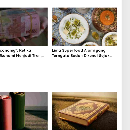
Tenangkan Pikiran
Economy”: Ketika
Lima Superfood Alami yang
Ekonomi Menjadi Tren,
Ternyata Sudah Dikenal Sejak
na Islam
Zaman Nabi, Mudah Ditemukan
angnya?
dan Kaya Manfaat