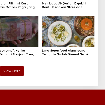
lah Pilih, Ini Cara
Membaca Al-Qur’an Diyakini
kan Matras Yoga yang
Bantu Redakan Stres dan
Tenangkan Pikiran
Economy”: Ketika
Lima Superfood Alami yang
Ekonomi Menjadi Tren,
Ternyata Sudah Dikenal Sejak
na Islam
Zaman Nabi, Mudah Ditemukan
angnya?
dan Kaya Manfaat
View More