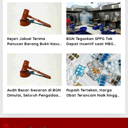
Amunisi Bekas
Pokok
o
n
Kejari Jaksel Terima
BGN Tegaskan SPPG Tak
Ratusan Barang Bukti Kasus
Dapat Insentif saat MBG
Dugaan Fitnah Ijazah
Libur: No Service, No Pay
Jokowi
Audit Besar-besaran di BGN
Rupiah Tertekan, Harga
Dimulai, Seluruh Pengadaan
Obat Terancam Naik hingga
Program MBG Diperiksa
20 Persen, Pemerintah
Tetapkan Batas Maksimal