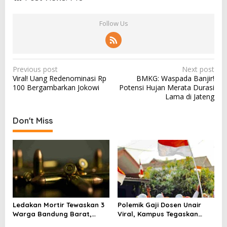
Follow Us
P
Previous post
Next post
Viral! Uang Redenominasi Rp
BMKG: Waspada Banjir!
o
100 Bergambarkan Jokowi
Potensi Hujan Merata Durasi
s
Lama di Jateng
t
Don't Miss
n
a
v
i
g
a
Ledakan Mortir Tewaskan 3
Polemik Gaji Dosen Unair
t
Warga Bandung Barat,
Viral, Kampus Tegaskan
i
Diduga Saat Memulung
Penghasilan Tak Hanya Gaji