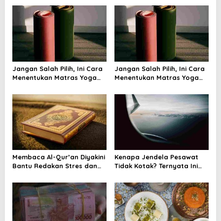
a
v
i
g
a
Jangan Salah Pilih, Ini Cara
Jangan Salah Pilih, Ini Cara
t
Menentukan Matras Yoga
Menentukan Matras Yoga
i
yang Tepat
yang Tepat
o
n
Membaca Al-Qur’an Diyakini
Kenapa Jendela Pesawat
Bantu Redakan Stres dan
Tidak Kotak? Ternyata Ini
Tenangkan Pikiran
Alasan Teknis di Baliknya