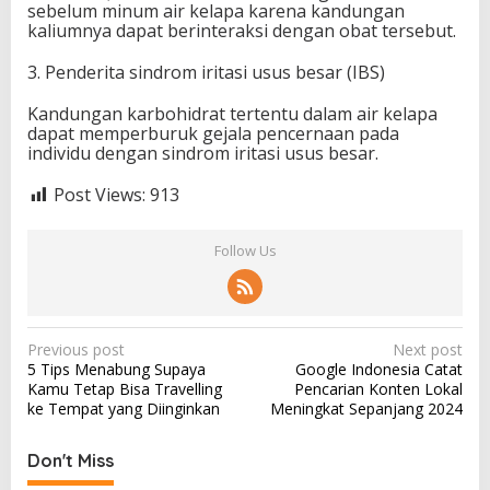
sebelum minum air kelapa karena kandungan
kaliumnya dapat berinteraksi dengan obat tersebut.
3. Penderita sindrom iritasi usus besar (IBS)
Kandungan karbohidrat tertentu dalam air kelapa
dapat memperburuk gejala pencernaan pada
individu dengan sindrom iritasi usus besar.
Post Views:
913
Follow Us
P
Previous post
Next post
5 Tips Menabung Supaya
Google Indonesia Catat
o
Kamu Tetap Bisa Travelling
Pencarian Konten Lokal
s
ke Tempat yang Diinginkan
Meningkat Sepanjang 2024
t
Don't Miss
n