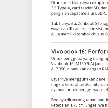
Fitur konektivitasnya cukup le
r
3.2 Type-A, card reader SD, d
R
y
pengisian cepat melalui USB-C.
z
e
Tak hanya itu, Zenbook S16 ju
n
wajah via IR camera, dan siste
A
AI, ia memiliki tombol khusus 
I
Vivobook 16: Perfor
Untuk pengguna yang mengingi
Vivobook 16 (M1607KA) jadi pil
AI 7 350, dipadukan dengan R
Layarnya menggunakan panel IPS
tingkat kecerahan 300 nits, dan
nyaman untuk penggunaan seha
Bodinya dirancang tahan bantin
ketebalan 1,79 cm. Engselnya b