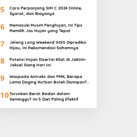
5
Cara Perpanjang SIM C 2024 Online,
Syarat, dan Biayanya
6
Memasuki Musim Penghujan, Ini Tips
Memilih Jas Hujan yang Tepat
7
Jelang Long Weekend IHSG Diprediksi
Hijau, Ini Rekomendasi Sahamnya
8
Potensi Hujan Disertai Kilat di Jaktim-
Jaksel Siang Hari Ini
9
Waspada Antraks dan PMK, Berapa
Lama Daging Kurban Boleh Disimpan?
Ini Kata Pakar
10
Turunkan Berat Badan dalam
Seminggu? Ini 5 Diet Paling Efektif