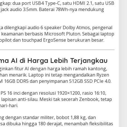
ngkap: dua port USB4 Type-C, satu HDMI 2.1, satu USB
an jack audio 3.5mm. Baterai 78Wh-nya mendukung
ga dilengkapi audio 6 speaker Dolby Atmos, pengenal
m keamanan berbasis Microsoft Pluton. Sebagai laptop
Copilot dan touchpad ErgoSense berukuran besar.
ma AI di Harga Lebih Terjangkau
nkan fitur AI dengan harga lebih ramah kantong,
ihan menarik. Laptop ini tetap mengandalkan Ryzen
AM 16GB DDR5 dan penyimpanan 512GB SSD PCIe 4.0.
 16 inci dengan resolusi 1920×1200, rasio 16:10,
 lapisan anti-silau. Meski tak secerah Zenbook, tetap
ri-hari.
g dengan standar militer, bobot 1,88 kg, dan
isa dibuka hingga 180 derajat, menambah fleksibilitas