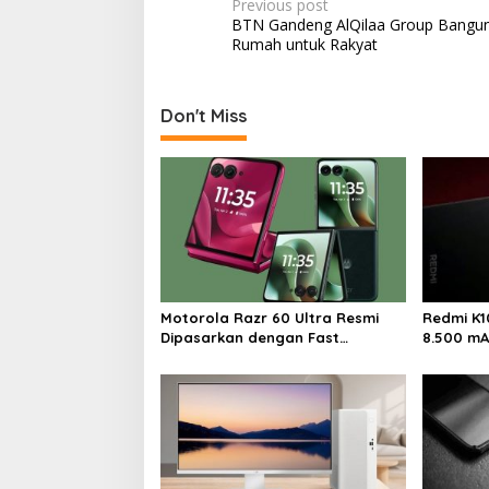
P
Previous post
BTN Gandeng AlQilaa Group Bangun
o
Rumah untuk Rakyat
s
t
Don't Miss
n
a
v
i
g
a
t
Motorola Razr 60 Ultra Resmi
Redmi K1
i
Dipasarkan dengan Fast
8.500 mA
Charging 68W
100W
o
n