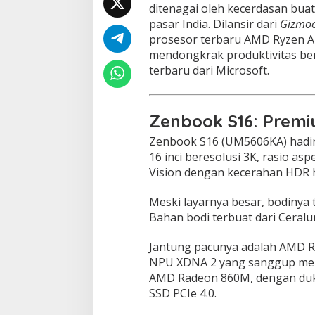
ditenagai oleh kecerdasan buat
6
pasar India. Dilansir dari
Gizmoc
&
V
prosesor terbaru AMD Ryzen AI 
i
mendongkrak produktivitas ber
v
terbaru dari Microsoft.
o
b
o
o
Zenbook S16: Premiu
k
1
Zenbook S16 (UM5606KA) hadir
6
16 inci beresolusi 3K, rasio as
,
Vision dengan kecerahan HDR h
U
s
u
Meski layarnya besar, bodinya 
n
Bahan bodi terbuat dari Ceral
g
P
Jantung pacunya adalah AMD Ry
r
NPU XDNA 2 yang sanggup memp
o
s
AMD Radeon 860M, dengan du
e
SSD PCIe 4.0.
s
o