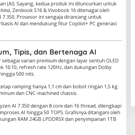
an (AI). Sayang, kedua produk ini diluncurkan untuk
hina
, Zenbook S16 & Vivobook 16 ditenagai oleh
7 350. Prosesor ini sengaja dirancang untuk
basis AI dan mendukung fitur Copilot+ PC generasi
m, Tipis, dan Bertenaga AI
 sebagai varian premium dengan layar sentuh OLED
pek 16:10, refresh rate 120Hz, dan dukungan Dolby
ingga 500 nits.
tetap ramping hanya 1,1 cm dan bobot ringan 1,5 kg.
uminum dan CNC-machined chassis.
zen AI 7 350 dengan 8 core dan 16 thread, dilengkapi
roses AI hingga 50 TOPS. Grafisnya ditangani oleh
kungan RAM 24GB LPDDR5X dan penyimpanan 1TB