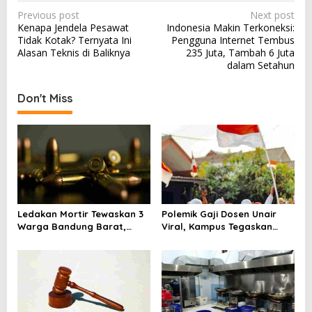
P
Previous post
Next post
Kenapa Jendela Pesawat
Indonesia Makin Terkoneksi:
o
Tidak Kotak? Ternyata Ini
Pengguna Internet Tembus
s
Alasan Teknis di Baliknya
235 Juta, Tambah 6 Juta
dalam Setahun
t
n
Don't Miss
a
v
i
g
a
t
Ledakan Mortir Tewaskan 3
Polemik Gaji Dosen Unair
i
Warga Bandung Barat,
Viral, Kampus Tegaskan
Diduga Saat Memulung
Penghasilan Tak Hanya Gaji
o
Amunisi Bekas
Pokok
n