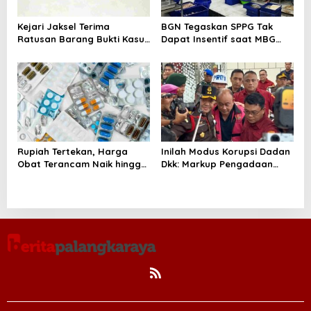
Kejari Jaksel Terima
BGN Tegaskan SPPG Tak
Ratusan Barang Bukti Kasus
Dapat Insentif saat MBG
Dugaan Fitnah Ijazah
Libur: No Service, No Pay
Jokowi
Rupiah Tertekan, Harga
Inilah Modus Korupsi Dadan
Obat Terancam Naik hingga
Dkk: Markup Pengadaan
20 Persen, Pemerintah
Motor Listrik Rp 1 T, Sepatu,
Tetapkan Batas Maksimal
Tablet