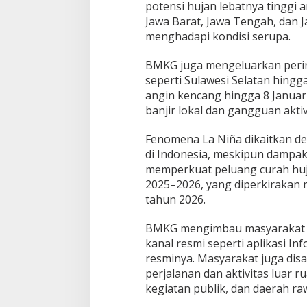
potensi hujan lebatnya tinggi a
e
Jawa Barat, Jawa Tengah, dan 
s
menghadapi kondisi serupa.
i
a
BMKG juga mengeluarkan pering
seperti Sulawesi Selatan hingg
angin kencang hingga 8 Januari 
banjir lokal dan gangguan akti
Fenomena La Niña dikaitkan d
di Indonesia, meskipun dampak
memperkuat peluang curah huja
2025–2026, yang diperkirakan
tahun 2026.
BMKG mengimbau masyarakat un
kanal resmi seperti aplikasi In
resminya. Masyarakat juga dis
perjalanan dan aktivitas luar r
kegiatan publik, dan daerah raw