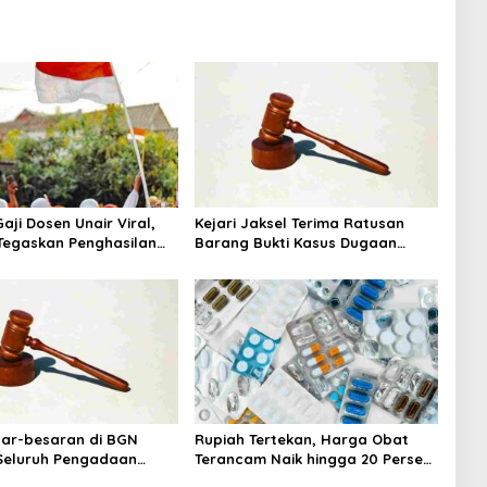
aji Dosen Unair Viral,
Kejari Jaksel Terima Ratusan
egaskan Penghasilan
Barang Bukti Kasus Dugaan
a Gaji Pokok
Fitnah Ijazah Jokowi
sar-besaran di BGN
Rupiah Tertekan, Harga Obat
 Seluruh Pengadaan
Terancam Naik hingga 20 Persen,
MBG Diperiksa
Pemerintah Tetapkan Batas