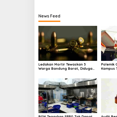
News Feed
Ledakan Mortir Tewaskan 3
Polemik G
Warga Bandung Barat, Diduga
Kampus T
Saat Memulung Amunisi Bekas
Tak Hany
BGN Tegaskan SPPG Tak Dapat
Audit Be