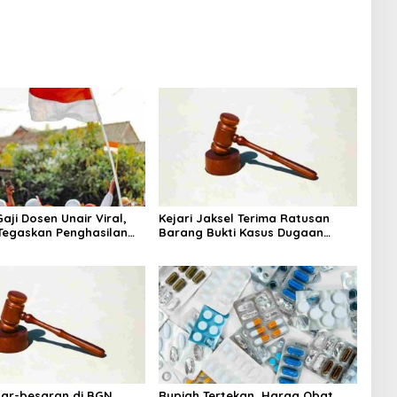
Maksimal
aji Dosen Unair Viral,
Kejari Jaksel Terima Ratusan
egaskan Penghasilan
Barang Bukti Kasus Dugaan
a Gaji Pokok
Fitnah Ijazah Jokowi
sar-besaran di BGN
Rupiah Tertekan, Harga Obat