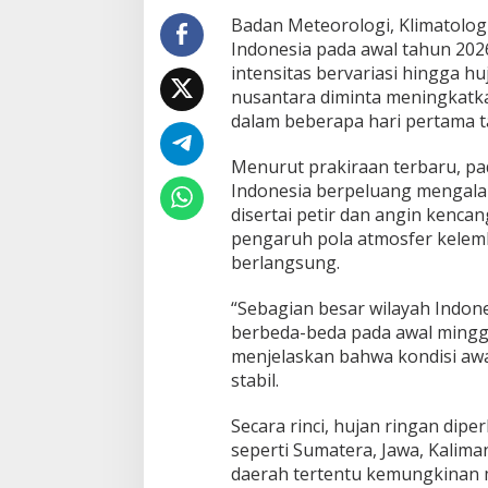
i
Badan Meteorologi, Klimatolog
n
Indonesia pada awal tahun 202
a
intensitas bervariasi hingga hu
s
nusantara diminta meningkatk
i
A
dalam beberapa hari pertama t
w
a
Menurut prakiraan terbaru, pad
l
Indonesia berpeluang mengalam
T
disertai petir dan angin kenca
a
h
pengaruh pola atmosfer kelem
u
berlangsung.
n
2
“Sebagian besar wilayah Indone
0
berbeda-beda pada awal mingg
2
6
menjelaskan bahwa kondisi awa
d
stabil.
i
I
Secara rinci, hujan ringan dip
n
seperti Sumatera, Jawa, Kalim
d
o
daerah tertentu kemungkinan m
n