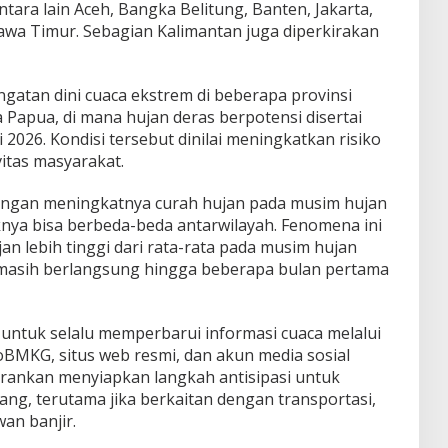
ntara lain Aceh, Bangka Belitung, Banten, Jakarta,
Jawa Timur. Sebagian Kalimantan juga diperkirakan
atan dini cuaca ekstrem di beberapa provinsi
a Papua, di mana hujan deras berpotensi disertai
2026. Kondisi tersebut dinilai meningkatkan risiko
vitas masyarakat.
engan meningkatnya curah hujan pada musim hujan
nya bisa berbeda-beda antarwilayah. Fenomena ini
n lebih tinggi dari rata-rata pada musim hujan
 masih berlangsung hingga beberapa bulan pertama
tuk selalu memperbarui informasi cuaca melalui
foBMKG, situs web resmi, dan akun media sosial
arankan menyiapkan langkah antisipasi untuk
uang, terutama jika berkaitan dengan transportasi,
an banjir.