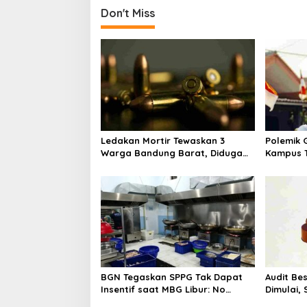
t
Don't Miss
n
a
v
i
g
a
t
Ledakan Mortir Tewaskan 3
Polemik G
i
Warga Bandung Barat, Diduga
Kampus T
Saat Memulung Amunisi Bekas
Tak Hany
o
n
BGN Tegaskan SPPG Tak Dapat
Audit Be
Insentif saat MBG Libur: No
Dimulai,
Service, No Pay
Program 