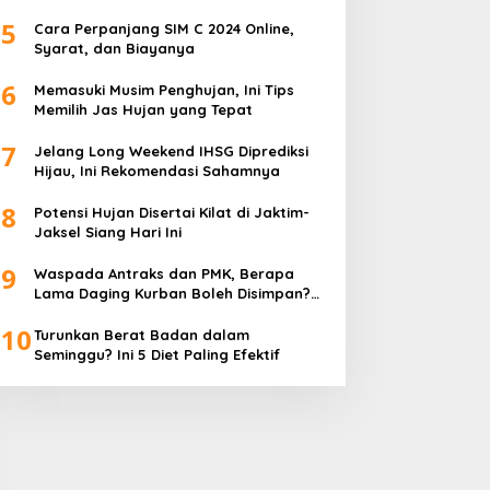
5
Cara Perpanjang SIM C 2024 Online,
Syarat, dan Biayanya
6
Memasuki Musim Penghujan, Ini Tips
Memilih Jas Hujan yang Tepat
7
Jelang Long Weekend IHSG Diprediksi
Hijau, Ini Rekomendasi Sahamnya
8
Potensi Hujan Disertai Kilat di Jaktim-
Jaksel Siang Hari Ini
9
Waspada Antraks dan PMK, Berapa
Lama Daging Kurban Boleh Disimpan?
Ini Kata Pakar
10
Turunkan Berat Badan dalam
Seminggu? Ini 5 Diet Paling Efektif