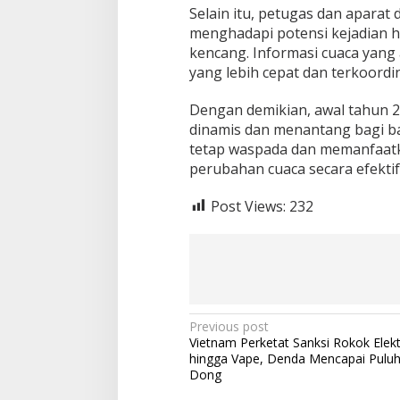
Selain itu, petugas dan apara
menghadapi potensi kejadian hi
kencang. Informasi cuaca yan
yang lebih cepat dan terkoordi
Dengan demikian, awal tahun 2
dinamis dan menantang bagi ba
tetap waspada dan memanfaatk
perubahan cuaca secara efektif
Post Views:
232
P
Previous post
Vietnam Perketat Sanksi Rokok Elekt
o
hingga Vape, Denda Mencapai Puluh
s
Dong