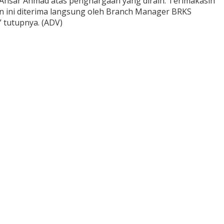
Ansar Ahmad atas penghargaan yang diraih. Terimakasih
n ini diterima langsung oleh Branch Manager BRKS
 tutupnya. (ADV)