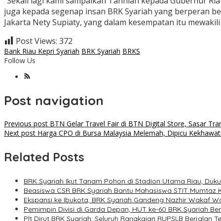
“Sekali lagi kami sampaikan Tahniah kepada Gubernur Ri
juga kepada segenap insan BRK Syariah yang berperan bes
Jakarta Nety Supiaty, yang dalam kesempatan itu mewakili
Post Views:
372
Bank Riau Kepri Syariah
BRK Syariah
BRKS
Follow Us
Post navigation
Previous post
BTN Gelar Travel Fair di BTN Digital Store, Sasar Tran
Next post
Harga CPO di Bursa Malaysia Melemah, Dipicu Kekhawat
Related Posts
BRK Syariah Ikut Tanam Pohon di Stadion Utama Riau, Duku
Beasiswa CSR BRK Syariah Bantu Mahasiswa STIT Mumtaz K
Ekspansi ke Ibukota, BRK Syariah Gandeng Nazhir Wakaf 
Pemimpin Divisi di Garda Depan, HUT ke-60 BRK Syariah B
Plt Dirut BRK Syariah: Seluruh Rangkaian RUPSLB Berjalan Te