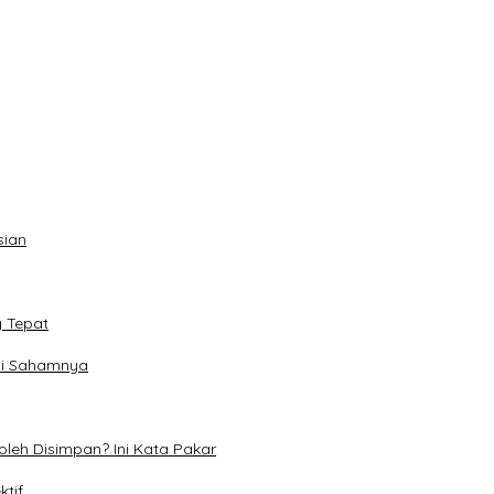
sian
g Tepat
asi Sahamnya
eh Disimpan? Ini Kata Pakar
ktif