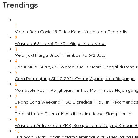
Trendings
1
Varian Baru Covid-19 Tidak Kenal Musim dan Geografis
2
Waspada! Simak 6 Ciri-Ciri Ginjal Anda Kotor
3
Melonjak! Harga Bitcoin Tembus Rp 672 Juta
4
Banjir Mulai Surut, 632 Warga Kudus Masih Tinggal di Pengu
5
Cara Perpanjang SIM C 2024 Online, Syarat, dan Biayanya
6
Memasuki Musim Penghujan, Ini Tips Memilih Jas Hujan yan
7
Jelang Long Weekend IHSG Diprediksi Hijau, Ini Rekomend
8
Potensi Hujan Disertai Kilat di Jaktim-Jaksel Siang Hari Ini
9
Waspada Antraks dan PMK, Berapa Lama Daging Kurban Bol
10
Turunkan Berat Badan dalam Seminggu? Ini 5 Diet Paling Efe