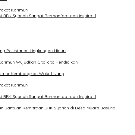
rakat Karimun
si BRK Syariah Sangat Bermanfaat dan Inspiratif
ng Pelestarian Lingkungan Hidup
arimun Wujudkan Cita-cita Pendidikan
Warrior Kembangkan Wakaf Uang
rakat Karimun
si BRK Syariah Sangat Bermanfaat dan Inspiratif
hkan Bantuan Kemitraan BRK Syariah di Desa Muara Basung