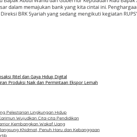
au Bapak Abdul Wahid dan Gubernur Kepulauan Riau Bapak 
ar dalam memajukan bank yang kita cintai ini. Penghargaa
 Direksi BRK Syariah yang sedang mengikuti kegiatan RUPS”
saksi Ritel dan Gaya Hidup Digital
iran Produksi Naik dan Permintaan Ekspor Lemah
ng Pelestarian Lingkungan Hidup
arimun Wujudkan Cita-cita Pendidikan
Warrior Kembangkan Wakaf Uang
erlangsung Khidmat, Penuh Haru dan Kebanggaan
rtib