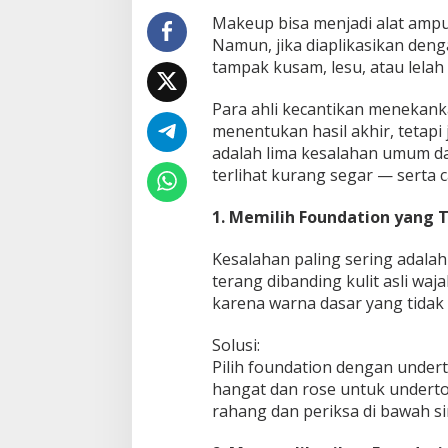
n
Makeup bisa menjadi alat ampu
W
Namun, jika diaplikasikan den
a
tampak kusam, lesu, atau lelah
j
a
h
Para ahli kecantikan menekan
K
menentukan hasil akhir, tetapi
u
adalah lima kesalahan umum d
r
terlihat kurang segar — serta
a
n
g
1. Memilih Foundation yang 
S
e
Kesalahan paling sering adalah 
g
terang dibanding kulit asli waj
a
karena warna dasar yang tidak
r
Solusi:
Pilih foundation dengan under
hangat dan rose untuk underton
rahang dan periksa di bawah si