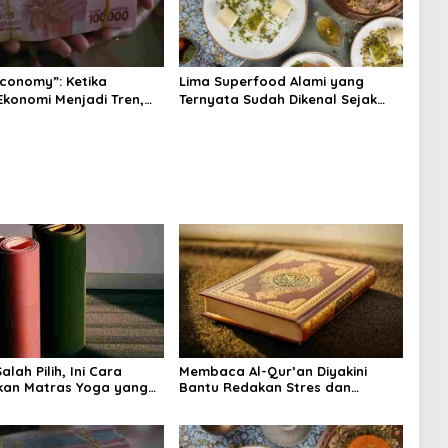
Economy”: Ketika
Lima Superfood Alami yang
Ekonomi Menjadi Tren,
Ternyata Sudah Dikenal Sejak
na Islam
Zaman Nabi, Mudah Ditemukan
angnya?
dan Kaya Manfaat
lah Pilih, Ini Cara
Membaca Al-Qur’an Diyakini
kan Matras Yoga yang
Bantu Redakan Stres dan
Tenangkan Pikiran