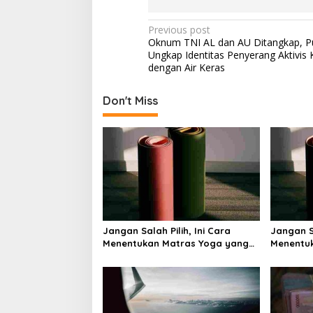
P
Previous post
Oknum TNI AL dan AU Ditangkap, 
o
Ungkap Identitas Penyerang Aktivis 
s
dengan Air Keras
t
Don't Miss
n
a
v
i
g
a
t
Jangan Salah Pilih, Ini Cara
Jangan Sa
i
Menentukan Matras Yoga yang
Menentu
Tepat
Tepat
o
n