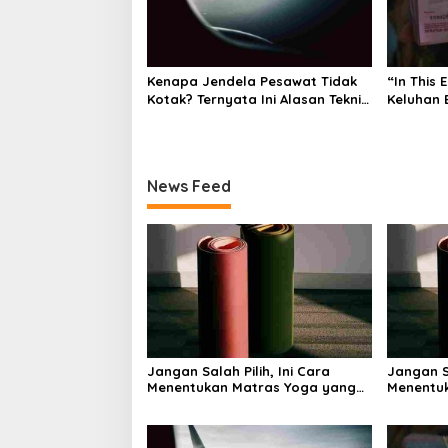
Kenapa Jendela Pesawat Tidak
“In This 
Kotak? Ternyata Ini Alasan Teknis
Keluhan 
di Baliknya
Bagaima
Memand
News Feed
Jangan Salah Pilih, Ini Cara
Jangan Sa
Menentukan Matras Yoga yang
Menentu
Tepat
Tepat