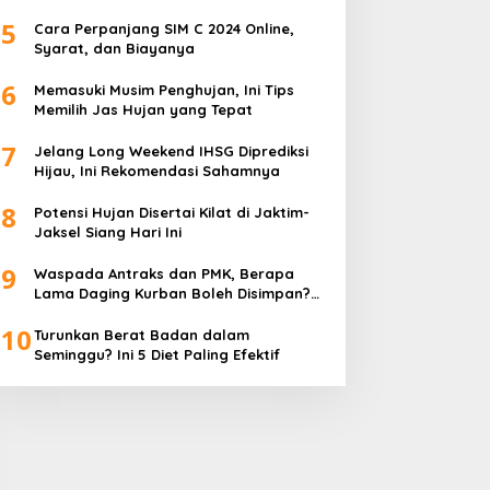
5
Cara Perpanjang SIM C 2024 Online,
Syarat, dan Biayanya
6
Memasuki Musim Penghujan, Ini Tips
Memilih Jas Hujan yang Tepat
7
Jelang Long Weekend IHSG Diprediksi
Hijau, Ini Rekomendasi Sahamnya
8
Potensi Hujan Disertai Kilat di Jaktim-
Jaksel Siang Hari Ini
9
Waspada Antraks dan PMK, Berapa
Lama Daging Kurban Boleh Disimpan?
Ini Kata Pakar
10
Turunkan Berat Badan dalam
Seminggu? Ini 5 Diet Paling Efektif