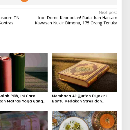
Next post
Puspom TNI
Iron Dome Kebobolan! Rudal Iran Hantam
Kontras
Kawasan Nuklir Dimona, 175 Orang Terluka
lah Pilih, Ini Cara
Membaca Al-Qur’an Diyakini
kan Matras Yoga yang
Bantu Redakan Stres dan
Tenangkan Pikiran