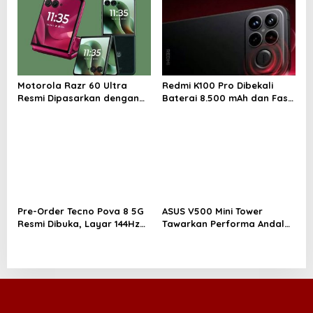
n
Motorola Razr 60 Ultra
Redmi K100 Pro Dibekali
Resmi Dipasarkan dengan
Baterai 8.500 mAh dan Fast
Fast Charging 68W
Charging 100W
Pre-Order Tecno Pova 8 5G
ASUS V500 Mini Tower
Resmi Dibuka, Layar 144Hz
Tawarkan Performa Andal
dan Baterai 8.000 mAh
dengan Desain Minimalis
untuk Rumah Modern