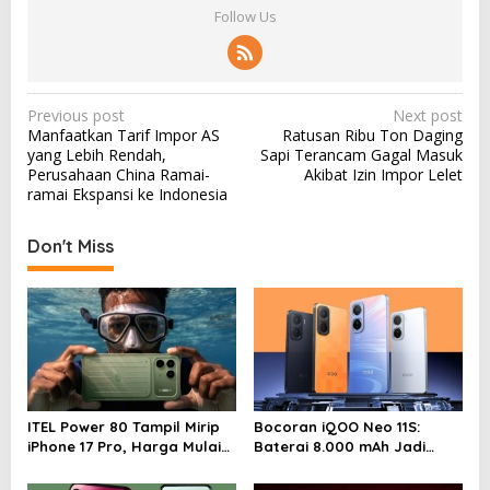
Follow Us
P
Previous post
Next post
Manfaatkan Tarif Impor AS
Ratusan Ribu Ton Daging
o
yang Lebih Rendah,
Sapi Terancam Gagal Masuk
s
Perusahaan China Ramai-
Akibat Izin Impor Lelet
ramai Ekspansi ke Indonesia
t
n
Don't Miss
a
v
i
g
a
t
ITEL Power 80 Tampil Mirip
Bocoran iQOO Neo 11S:
i
iPhone 17 Pro, Harga Mulai
Baterai 8.000 mAh Jadi
Rp2 Jutaan
Andalan
o