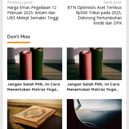
P
Previous post
Next post
Harga Emas Pegadaian 12
BTN Optimistis Aset Tembus
o
Februari 2025: Antam dan
Rp500 Triliun pada 2025,
s
UBS Melejit Semakin Tinggi
Didorong Pertumbuhan
Kredit dan DPK
t
n
Don't Miss
a
v
i
g
a
t
Jangan Salah Pilih, Ini Cara
Jangan Salah Pilih, Ini Cara
i
Menentukan Matras Yoga
Menentukan Matras Yoga
yang Tepat
yang Tepat
o
n