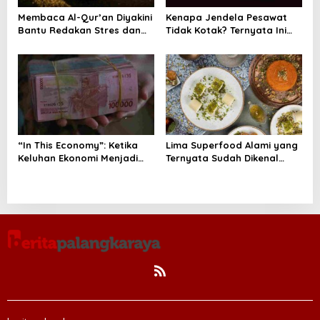
Membaca Al-Qur’an Diyakini
Kenapa Jendela Pesawat
Bantu Redakan Stres dan
Tidak Kotak? Ternyata Ini
Tenangkan Pikiran
Alasan Teknis di Baliknya
“In This Economy”: Ketika
Lima Superfood Alami yang
Keluhan Ekonomi Menjadi
Ternyata Sudah Dikenal
Tren, Bagaimana Islam
Sejak Zaman Nabi, Mudah
Memandangnya?
Ditemukan dan Kaya
Manfaat