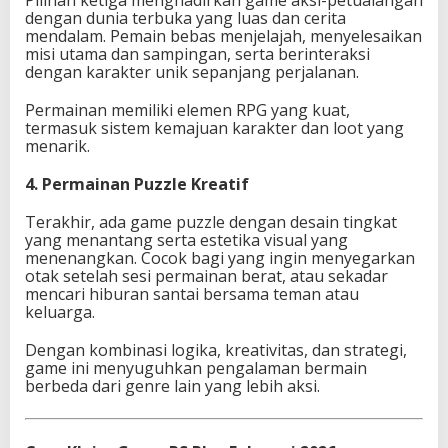
Pilihan ketiga menghadirkan game aksi-petualangan
dengan dunia terbuka yang luas dan cerita
mendalam. Pemain bebas menjelajah, menyelesaikan
misi utama dan sampingan, serta berinteraksi
dengan karakter unik sepanjang perjalanan.
Permainan memiliki elemen RPG yang kuat,
termasuk sistem kemajuan karakter dan loot yang
menarik.
4. Permainan Puzzle Kreatif
Terakhir, ada game puzzle dengan desain tingkat
yang menantang serta estetika visual yang
menenangkan. Cocok bagi yang ingin menyegarkan
otak setelah sesi permainan berat, atau sekadar
mencari hiburan santai bersama teman atau
keluarga.
Dengan kombinasi logika, kreativitas, dan strategi,
game ini menyuguhkan pengalaman bermain
berbeda dari genre lain yang lebih aksi.