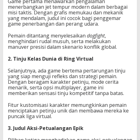
Game pertama menawarkan pengalaman
menerbangkan jet tempur modern dalam berbagai
misi taktis. Dengan grafis memukau dan mekanik
yang mendalam, judul ini cocok bagi penggemar
game penerbangan dan perang udara.
Pemain ditantang menyelesaikan
dogfight
,
menghindari rudal musuh, serta melakukan
manuver presisi dalam skenario konflik global.
2. Tinju Kelas Dunia di Ring Virtual
Selanjutnya, ada game bertema pertarungan tinju
yang siap menguji refleks dan strategi pemain.
Dengan beragam karakter petinju, mode cerita
menarik, serta opsi multiplayer, game ini
memberikan sensasi tinju kompetitif tanpa batas.
Fitur kustomisasi karakter memungkinkan pemain
menciptakan petinju unik dan membawa mereka ke
puncak liga virtual.
3. Judul Aksi-Petualangan Epik