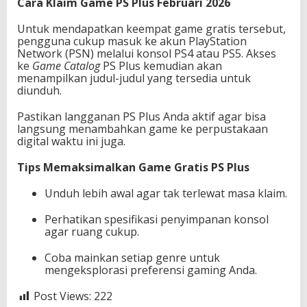
Cara Klaim Game PS Plus Februari 2026
Untuk mendapatkan keempat game gratis tersebut,
pengguna cukup masuk ke akun PlayStation
Network (PSN) melalui konsol PS4 atau PS5. Akses
ke
Game Catalog
PS Plus kemudian akan
menampilkan judul-judul yang tersedia untuk
diunduh.
Pastikan langganan PS Plus Anda aktif agar bisa
langsung menambahkan game ke perpustakaan
digital waktu ini juga.
Tips Memaksimalkan Game Gratis PS Plus
Unduh lebih awal agar tak terlewat masa klaim.
Perhatikan spesifikasi penyimpanan konsol
agar ruang cukup.
Coba mainkan setiap genre untuk
mengeksplorasi preferensi gaming Anda.
Post Views:
222