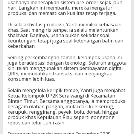
usahanya menerapkan sistem pre-order sejak jauh
hari. Langkah ini membantu mereka mengatur
produksi dan memastikan kualitas tetap terjaga.
Di sela aktivitas produksi, Yanti memiliki kebiasaan
khas. Saat mengiris tempe, ia selalu melantunkan
shalawat. Baginya, usaha bukan sekadar soal
keuntungan, tetapi juga soal ketenangan batin dan
keberkahan.
Seiring perkembangan zaman, kelompok usaha ini
juga beradaptasi dengan teknologi. Seluruh anggota
kini telah menggunakan sistem pembayaran digital
QRIS, memudahkan transaksi dan menjangkau
konsumen lebih luas.
Selain mengelola keripik tempe, Yanti juga menjabat
Ketua Kelompok UP2K Seraiwangi di Kecamatan
Bintan Timur. Bersama anggotanya, ia memproduksi
beragam olahan pangan, mulai dari kue kering,
kerupuk, rengginang, peyek, bolu, donat, hingga
produk khas Kepulauan Riau seperti gonggong
rebus dan telur cumi asin.
Dorongan besar datang pada Desember 2025.