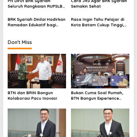
t
Plt Dirut BRK Syariah:
Cara Jitu Agar BRK Syariah
Kebanggaan
Seluruh Rangkaian RUPSLB
Semakin Sehat
i
Berjalan Tertib
o
BRK Syariah Dinilai Hadirkan
Rasa Ingin Tahu Pelajar di
Ramadan Edukatif bagi
Kota Batam Cukup Tinggi,
n
Masyarakat Karimun
Edukasi BRK Syariah Sangat
Bermanfaat dan Inspiratif
Don't Miss
BTN dan BRIN Bangun
Bukan Cuma Soal Rumah,
Kolaborasi Pacu Inovasi
BTN Bangun Experience
Lewat Fashion & Lifestyle