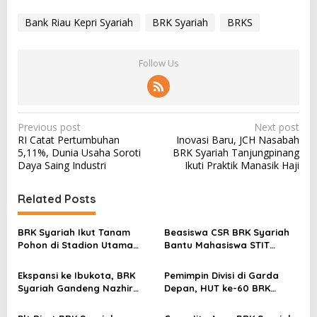
Bank Riau Kepri Syariah
BRK Syariah
BRKS
Follow Us
P
Previous post
Next post
RI Catat Pertumbuhan
Inovasi Baru, JCH Nasabah
o
5,11%, Dunia Usaha Soroti
BRK Syariah Tanjungpinang
s
Daya Saing Industri
Ikuti Praktik Manasik Haji
t
Related Posts
n
a
BRK Syariah Ikut Tanam
Beasiswa CSR BRK Syariah
v
Pohon di Stadion Utama
Bantu Mahasiswa STIT
Riau, Dukung Pelestarian
Mumtaz Karimun Wujudkan
i
Lingkungan Hidup
Cita-cita Pendidikan
Ekspansi ke Ibukota, BRK
Pemimpin Divisi di Garda
g
Syariah Gandeng Nazhir
Depan, HUT ke-60 BRK
a
Wakaf Warrior Kembangkan
Syariah Berlangsung
Wakaf Uang
Khidmat, Penuh Haru dan