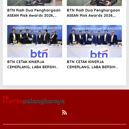
BTN Raih Dua Penghargaan
BTN Raih Dua Penghargaan
ASEAN Risk Awards 2026,
ASEAN Risk Awards 2026,
Bukti Transformasi
Bukti Transformasi
Manajemen Risiko
Manajemen Risiko
Berstandar Internasional
Berstandar Internasional
Perkuat Pertumbuhan
Perkuat Pertumbuhan
Berkelanjutan
Berkelanjutan
BTN CETAK KINERJA
BTN CETAK KINERJA
CEMERLANG, LABA BERSIH
CEMERLANG, LABA BERSIH
SEMESTER I/2026 MELESAT
SEMESTER I/2026 MELESAT
40,8% DAN NPL TURUN JADI
40,8% DAN NPL TURUN JADI
2,99%
2,99%