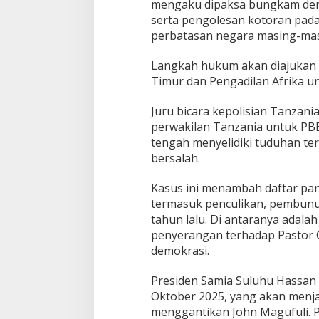
mengaku dipaksa bungkam deng
a
serta pengolesan kotoran pada 
n
perbatasan negara masing-masi
P
e
n
Langkah hukum akan diajukan 
a
Timur dan Pengadilan Afrika u
h
a
Juru bicara kepolisian Tanzan
n
perwakilan Tanzania untuk PB
a
n
tengah menyelidiki tuduhan ter
I
bersalah.
l
e
Kasus ini menambah daftar pa
g
termasuk penculikan, pembunu
a
l
tahun lalu. Di antaranya adala
penyerangan terhadap Pastor C
demokrasi.
Presiden Samia Suluhu Hassan 
Oktober 2025, yang akan menj
menggantikan John Magufuli. P