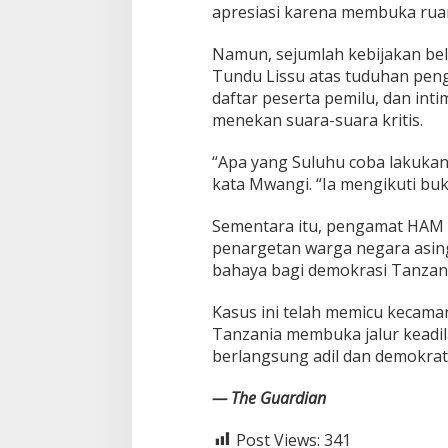
apresiasi karena membuka ruang
Namun, sejumlah kebijakan bela
Tundu Lissu atas tuduhan pen
daftar peserta pemilu, dan intim
menekan suara-suara kritis.
“Apa yang Suluhu coba lakuka
kata Mwangi. “Ia mengikuti buk
Sementara itu, pengamat HAM 
penargetan warga negara asing 
bahaya bagi demokrasi Tanzania
Kasus ini telah memicu kecama
Tanzania membuka jalur keadil
berlangsung adil dan demokrati
— The Guardian
Post Views:
341