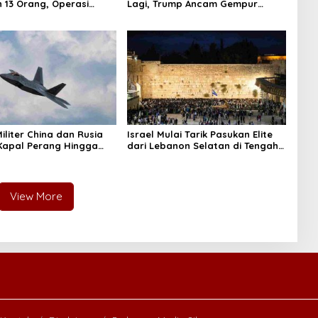
 13 Orang, Operasi
Lagi, Trump Ancam Gempur
Digelar
Teheran
iliter China dan Rusia
Israel Mulai Tarik Pasukan Elite
 Kapal Perang Hingga
dari Lebanon Selatan di Tengah
lam Dikerahkan
Ketegangan dengan Hizbullah
View More