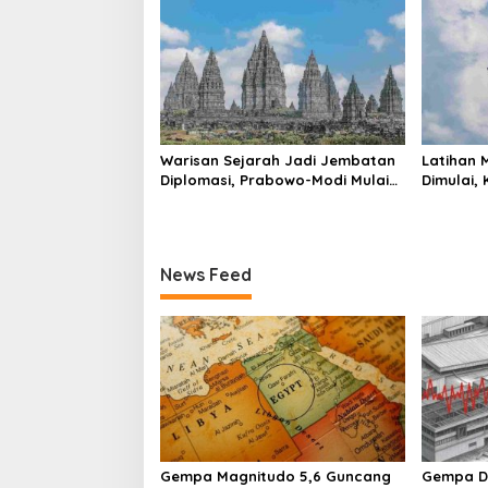
o
n
Warisan Sejarah Jadi Jembatan
Latihan M
Diplomasi, Prabowo-Modi Mulai
Dimulai,
Proyek Konservasi Prambanan
Kapal Se
News Feed
Gempa Magnitudo 5,6 Guncang
Gempa D