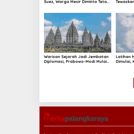
Suez, Warga Mesir Diminta Tetap
Tewaskan
Siaga
Darurat 
Warisan Sejarah Jadi Jembatan
Latihan M
Diplomasi, Prabowo-Modi Mulai
Dimulai,
Proyek Konservasi Prambanan
Kapal Se