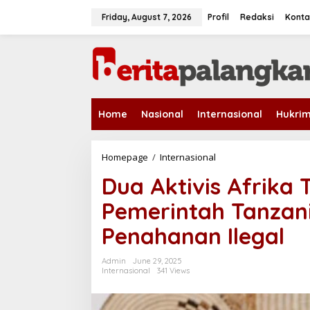
S
k
Friday, August 7, 2026
Profil
Redaksi
Konta
i
p
t
o
c
o
n
Home
Nasional
Internasional
Hukri
t
e
n
t
Homepage
/
Internasional
D
u
Dua Aktivis Afrika
a
A
Pemerintah Tanzan
k
t
Penahanan Ilegal
i
v
i
Admin
June 29, 2025
s
Internasional
341 Views
A
f
r