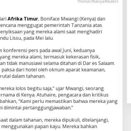
Thomas Mukoya/Reuters
dari
Afrika Timur
, Boniface Mwangi (Kenya) dan
erencana menggugat pemerintah Tanzania atas
enyiksaan yang mereka alami saat menghadiri
ndu Lissu, pada Mei lalu.
m konferensi pers pada awal Juni, keduanya
ng mereka alami, termasuk kekerasan fisik,
an tidak manusiawi selama ditahan di Dar es Salaam.
 paksa dari hotel oleh oknum aparat keamanan,
utal dalam tahanan.
ereka lolos begitu saja,” ujar Mwangi, seorang
 ternama di Kenya. Atuhaire, pengacara dan kritikus
ahkan, “Kami perlu memastikan bahwa mereka yang
ni dimintai pertanggungjawaban.”
t dalam tahanan, mereka dipukuli, ditelanjangi,
kul menggunakan papan kayu. Mereka bahkan