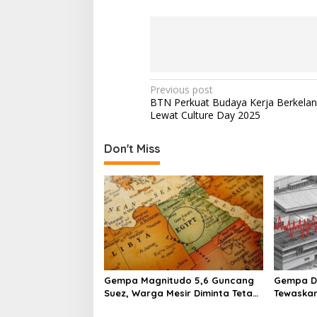
P
Previous post
BTN Perkuat Budaya Kerja Berkelan
o
Lewat Culture Day 2025
s
t
Don't Miss
n
a
v
i
g
a
Gempa Magnitudo 5,6 Guncang
Gempa D
t
Suez, Warga Mesir Diminta Tetap
Tewaskan
i
Siaga
Darurat 