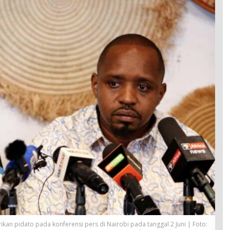
an pidato pada konferensi pers di Nairobi pada tanggal 2 Juni | Foto: