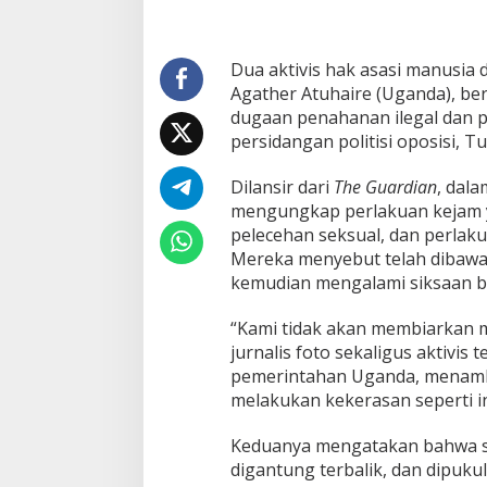
a
h
T
Dua aktivis hak asasi manusia 
a
Agather Atuhaire (Uganda), b
n
z
dugaan penahanan ilegal dan p
a
persidangan politisi oposisi, Tu
n
i
Dilansir dari
The Guardian
, dala
a
mengungkap perlakuan kejam ya
a
t
pelecehan seksual, dan perlaku
a
Mereka menyebut telah dibawa
s
kemudian mengalami siksaan br
P
e
“Kami tidak akan membiarkan m
n
y
jurnalis foto sekaligus aktivis
i
pemerintahan Uganda, menamb
k
melakukan kekerasan seperti i
s
a
Keduanya mengatakan bahwa saa
a
n
digantung terbalik, dan dipu
d