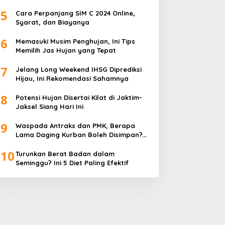
5
Cara Perpanjang SIM C 2024 Online,
Syarat, dan Biayanya
6
Memasuki Musim Penghujan, Ini Tips
Memilih Jas Hujan yang Tepat
7
Jelang Long Weekend IHSG Diprediksi
Hijau, Ini Rekomendasi Sahamnya
8
Potensi Hujan Disertai Kilat di Jaktim-
Jaksel Siang Hari Ini
9
Waspada Antraks dan PMK, Berapa
Lama Daging Kurban Boleh Disimpan?
Ini Kata Pakar
10
Turunkan Berat Badan dalam
Seminggu? Ini 5 Diet Paling Efektif