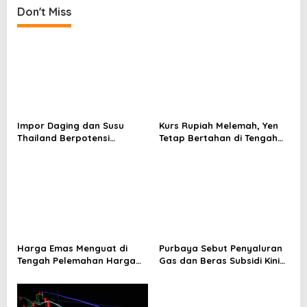
Don't Miss
n
a
v
i
g
a
Impor Daging dan Susu
Kurs Rupiah Melemah, Yen
t
Thailand Berpotensi
Tetap Bertahan di Tengah
i
Ganggu Neraca
Gejolak Pasar
Perdagangan RI
o
n
Harga Emas Menguat di
Purbaya Sebut Penyaluran
Tengah Pelemahan Harga
Gas dan Beras Subsidi Kini
Minyak Dunia
Lewat Kopdes Merah Putih