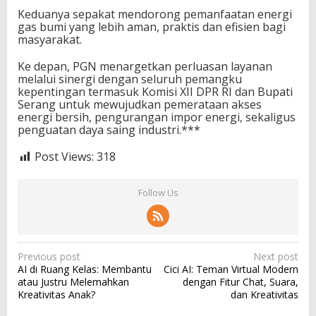
Keduanya sepakat mendorong pemanfaatan energi
gas bumi yang lebih aman, praktis dan efisien bagi
masyarakat.
Ke depan, PGN menargetkan perluasan layanan
melalui sinergi dengan seluruh pemangku
kepentingan termasuk Komisi XII DPR RI dan Bupati
Serang untuk mewujudkan pemerataan akses
energi bersih, pengurangan impor energi, sekaligus
penguatan daya saing industri.***
Post Views:
318
Follow Us
P
Previous post
Next post
AI di Ruang Kelas: Membantu
Cici AI: Teman Virtual Modern
o
atau Justru Melemahkan
dengan Fitur Chat, Suara,
s
Kreativitas Anak?
dan Kreativitas
t