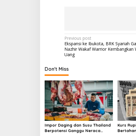
P
Previous post
Ekspansi ke Ibukota, BRK Syariah G
o
Nazhir Wakaf Warrior Kembangkan 
s
Uang
t
Don't Miss
n
a
v
i
g
a
t
Impor Daging dan Susu Thailand
Kurs Rup
i
Berpotensi Ganggu Neraca
Bertahan