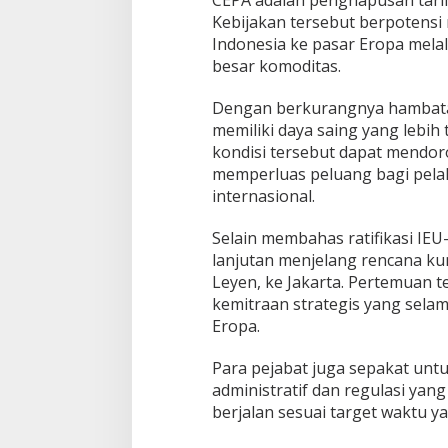
CEPA adalah penghapusan tarif
-
Kebijakan tersebut berpotensi
C
Indonesia ke pasar Eropa melal
E
besar komoditas.
P
A
Dengan berkurangnya hambatan
2
0
memiliki daya saing yang lebih
2
kondisi tersebut dapat mendor
7
memperluas peluang bagi pela
internasional.
Selain membahas ratifikasi IE
lanjutan menjelang rencana ku
Leyen
, ke Jakarta. Pertemuan 
kemitraan strategis yang sela
Eropa.
Para pejabat juga sepakat unt
administratif dan regulasi yan
berjalan sesuai target waktu ya