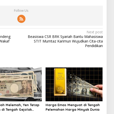
Follow Us
Next post
andeng
Beasiswa CSR BRK Syariah Bantu Mahasiswa
Wakaf
STIT Mumtaz Karimun Wujudkan Cita-cita
Pendidikan
iah Melemah, Yen Tetap
Harga Emas Menguat di Tengah
 di Tengah Gejolak
Pelemahan Harga Minyak Dunia