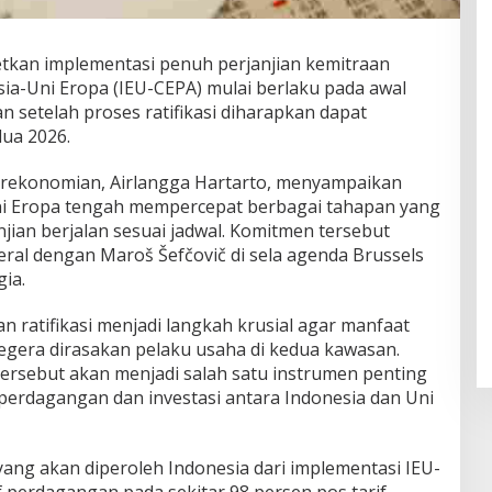
tkan implementasi penuh perjanjian kemitraan
a-Uni Eropa (IEU-CEPA) mulai berlaku pada awal
n setelah proses ratifikasi diharapkan dapat
dua 2026.
erekonomian,
Airlangga Hartarto
, menyampaikan
i Eropa tengah mempercepat berbagai tahapan yang
anjian berjalan sesuai jadwal. Komitmen tersebut
teral dengan
Maroš Šefčovič
di sela agenda Brussels
ia.
n ratifikasi menjadi langkah krusial agar manfaat
egera dirasakan pelaku usaha di kedua kawasan.
tersebut akan menjadi salah satu instrumen penting
rdagangan dan investasi antara Indonesia dan Uni
ang akan diperoleh Indonesia dari implementasi IEU-