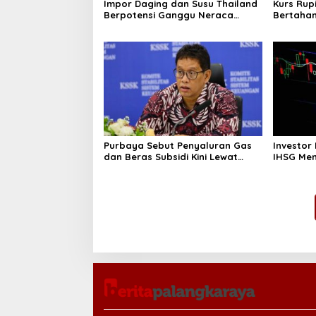
Impor Daging dan Susu Thailand
Kurs Rup
Berpotensi Ganggu Neraca
Bertahan
Perdagangan RI
Pasar
Purbaya Sebut Penyaluran Gas
Investor
dan Beras Subsidi Kini Lewat
IHSG Men
Kopdes Merah Putih
Ini