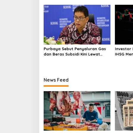
Perdagangan RI
Pasar
o
n
Purbaya Sebut Penyaluran Gas
Investor
dan Beras Subsidi Kini Lewat
IHSG Men
Kopdes Merah Putih
Ini
News Feed