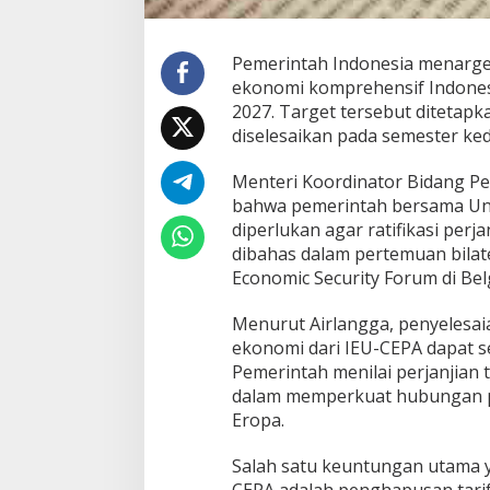
i
n
t
Pemerintah Indonesia menarge
a
ekonomi komprehensif Indonesi
h
2027. Target tersebut ditetapka
K
diselesaikan pada semester ke
e
j
a
Menteri Koordinator Bidang P
r
bahwa pemerintah bersama Un
I
diperlukan agar ratifikasi perj
m
dibahas dalam pertemuan bila
p
l
Economic Security Forum di Belg
e
m
Menurut Airlangga, penyelesaia
e
ekonomi dari IEU-CEPA dapat s
n
Pemerintah menilai perjanjian 
t
a
dalam memperkuat hubungan pe
s
Eropa.
i
I
Salah satu keuntungan utama y
E
U