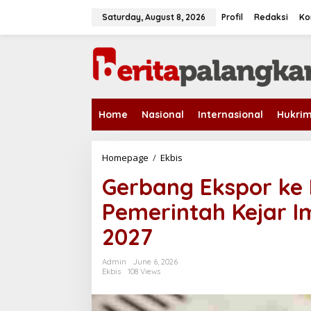
S
k
Saturday, August 8, 2026
Profil
Redaksi
Ko
i
p
t
o
c
o
n
Home
Nasional
Internasional
Hukri
t
e
n
t
Homepage
/
Ekbis
G
e
Gerbang Ekspor ke 
r
b
Pemerintah Kejar I
a
n
2027
g
E
k
Admin
June 6, 2026
s
Ekbis
108 Views
p
o
r