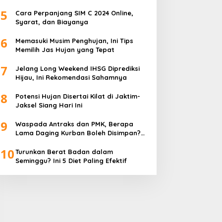
5
Cara Perpanjang SIM C 2024 Online,
Syarat, dan Biayanya
6
Memasuki Musim Penghujan, Ini Tips
Memilih Jas Hujan yang Tepat
7
Jelang Long Weekend IHSG Diprediksi
Hijau, Ini Rekomendasi Sahamnya
8
Potensi Hujan Disertai Kilat di Jaktim-
Jaksel Siang Hari Ini
9
Waspada Antraks dan PMK, Berapa
Lama Daging Kurban Boleh Disimpan?
Ini Kata Pakar
10
Turunkan Berat Badan dalam
Seminggu? Ini 5 Diet Paling Efektif