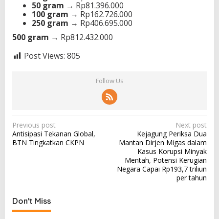
50 gram
→ Rp81.396.000
100 gram
→ Rp162.726.000
250 gram
→ Rp406.695.000
500 gram
→ Rp812.432.000
Post Views:
805
Follow Us
P
Previous post
Next post
Antisipasi Tekanan Global,
Kejagung Periksa Dua
o
BTN Tingkatkan CKPN
Mantan Dirjen Migas dalam
s
Kasus Korupsi Minyak
Mentah, Potensi Kerugian
t
Negara Capai Rp193,7 triliun
n
per tahun
a
Don't Miss
v