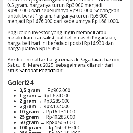
0,5 gram, harganya turun Rp3.000 menjadi
Rp907.000 dari sebelumnya Rp910.000. Sedangkan
untuk berat 1 gram, harganya turun Rp5.000
menjadi Rp1.676.000 dari sebelumnya Rp1.681.000.
Bagi calon investor yang ingin membeli atau
melakukan transaksi jual beli emas di Pegadaian,
harga beli hari ini berada di posisi Rp16.930 dan
harga jualnya Rp15.450.
Berikut ini daftar harga emas di Pegadaian hari ini,
Sabtu, 8 Maret 2025, sebagaimana dilansir dari
situs
Sahabat Pegadaian:
Galeri24
0,5 gram
→ Rp902.000
1 gram
→ Rp1.674.000
2 gram
→ Rp3.285.000
5 gram
→ Rp8.122.000
10 gram
→ Rp16.131.000
25 gram
→ Rp40.285.000
50 gram
→ Rp80.505.000
100 gram
→ Rp160.993.000
250 gram
→ Rp402.164.000