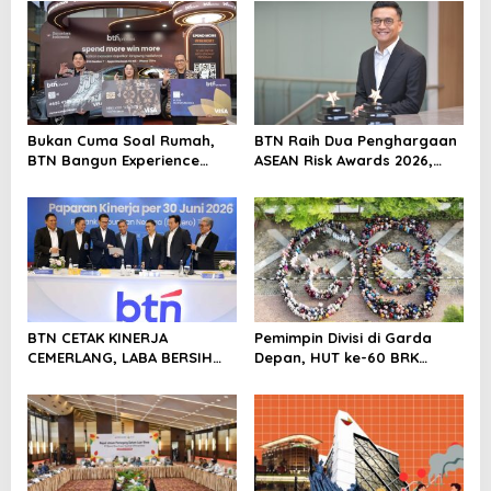
i
g
a
t
i
Bukan Cuma Soal Rumah,
BTN Raih Dua Penghargaan
o
BTN Bangun Experience
ASEAN Risk Awards 2026,
n
Lewat Fashion & Lifestyle
Bukti Transformasi
Manajemen Risiko
Berstandar Internasional
Perkuat Pertumbuhan
Berkelanjutan
BTN CETAK KINERJA
Pemimpin Divisi di Garda
CEMERLANG, LABA BERSIH
Depan, HUT ke-60 BRK
SEMESTER I/2026 MELESAT
Syariah Berlangsung
40,8% DAN NPL TURUN JADI
Khidmat, Penuh Haru dan
2,99%
Kebanggaan