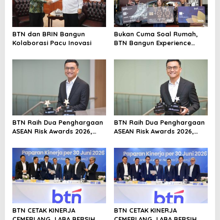
g
a
BTN dan BRIN Bangun
Bukan Cuma Soal Rumah,
t
Kolaborasi Pacu Inovasi
BTN Bangun Experience
i
Lewat Fashion & Lifestyle
o
n
BTN Raih Dua Penghargaan
BTN Raih Dua Penghargaan
ASEAN Risk Awards 2026,
ASEAN Risk Awards 2026,
Bukti Transformasi
Bukti Transformasi
Manajemen Risiko
Manajemen Risiko
Berstandar Internasional
Berstandar Internasional
Perkuat Pertumbuhan
Perkuat Pertumbuhan
Berkelanjutan
Berkelanjutan
BTN CETAK KINERJA
BTN CETAK KINERJA
CEMERLANG, LABA BERSIH
CEMERLANG, LABA BERSIH