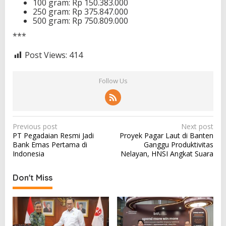
100 gram: Rp 150.383.000
250 gram: Rp 375.847.000
500 gram: Rp 750.809.000
***
Post Views:
414
Follow Us
P
Previous post
Next post
PT Pegadaian Resmi Jadi
Proyek Pagar Laut di Banten
o
Bank Emas Pertama di
Ganggu Produktivitas
s
Indonesia
Nelayan, HNSI Angkat Suara
t
Don't Miss
n
a
v
i