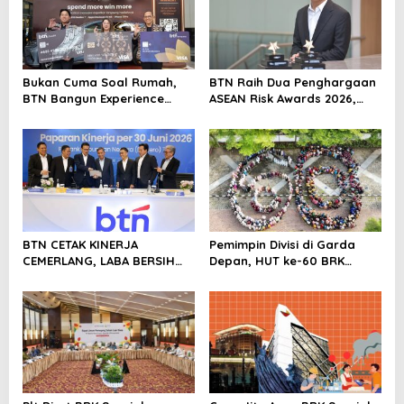
a
t
i
Bukan Cuma Soal Rumah,
BTN Raih Dua Penghargaan
o
BTN Bangun Experience
ASEAN Risk Awards 2026,
n
Lewat Fashion & Lifestyle
Bukti Transformasi
Manajemen Risiko
Berstandar Internasional
Perkuat Pertumbuhan
Berkelanjutan
BTN CETAK KINERJA
Pemimpin Divisi di Garda
CEMERLANG, LABA BERSIH
Depan, HUT ke-60 BRK
SEMESTER I/2026 MELESAT
Syariah Berlangsung
40,8% DAN NPL TURUN JADI
Khidmat, Penuh Haru dan
2,99%
Kebanggaan