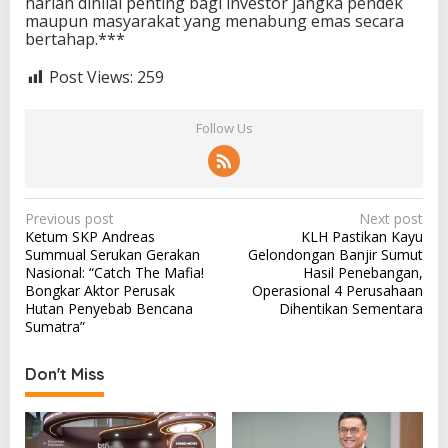
harian dinilai penting bagi investor jangka pendek
maupun masyarakat yang menabung emas secara
bertahap.***
Post Views:
259
Follow Us
P
Previous post
Next post
Ketum SKP Andreas
KLH Pastikan Kayu
o
Summual Serukan Gerakan
Gelondongan Banjir Sumut
s
Nasional: “Catch The Mafia!
Hasil Penebangan,
Bongkar Aktor Perusak
Operasional 4 Perusahaan
t
Hutan Penyebab Bencana
Dihentikan Sementara
n
Sumatra”
a
Don't Miss
v
i
g