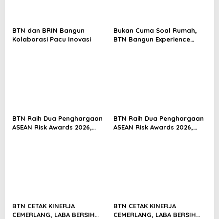
a
t
i
BTN dan BRIN Bangun
Bukan Cuma Soal Rumah,
Kolaborasi Pacu Inovasi
BTN Bangun Experience
o
Lewat Fashion & Lifestyle
n
BTN Raih Dua Penghargaan
BTN Raih Dua Penghargaan
ASEAN Risk Awards 2026,
ASEAN Risk Awards 2026,
Bukti Transformasi
Bukti Transformasi
Manajemen Risiko
Manajemen Risiko
Berstandar Internasional
Berstandar Internasional
Perkuat Pertumbuhan
Perkuat Pertumbuhan
Berkelanjutan
Berkelanjutan
BTN CETAK KINERJA
BTN CETAK KINERJA
CEMERLANG, LABA BERSIH
CEMERLANG, LABA BERSIH