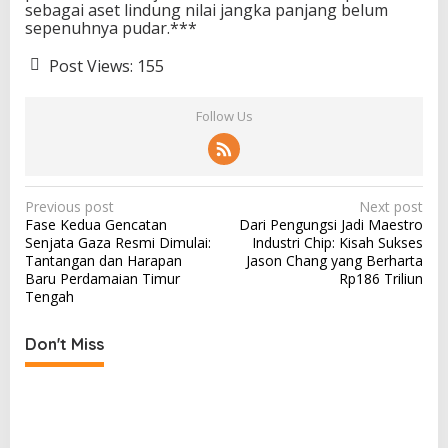
sebagai aset lindung nilai jangka panjang belum
sepenuhnya pudar.***
Post Views:
155
Follow Us
P
Previous post
Next post
Fase Kedua Gencatan
Dari Pengungsi Jadi Maestro
o
Senjata Gaza Resmi Dimulai:
Industri Chip: Kisah Sukses
s
Tantangan dan Harapan
Jason Chang yang Berharta
Baru Perdamaian Timur
Rp186 Triliun
t
Tengah
n
a
Don't Miss
v
i
g