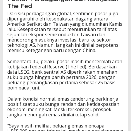
The Fed
Dari sisi perdagangan global, sentimen pasar juga
dipengaruhi oleh kesepakatan dagang antara
Amerika Serikat dan Taiwan yang diumumkan Kamis
lalu. Kesepakatan tersebut menurunkan tarif atas
sejumlah ekspor semikonduktor Taiwan dan
mendorong masuknya investasi baru ke sektor
teknologi AS. Namun, langkah ini dinilai berpotensi
memicu ketegangan baru dengan China.
Sementara itu, pelaku pasar masih mencermati arah
kebijakan Federal Reserve (The Fed). Berdasarkan
data LSEG, bank sentral AS diperkirakan menahan
suku bunga hingga paruh pertama 2026, dengan
peluang pemangkasan pertama sebesar 25 basis
poin pada Juni.
Dalam kondisi normal, emas cenderung berkinerja
positif saat suku bunga rendah dan ketidakpastian
ekonomi meningkat. Meski terkoreksi, prospek
jangka menengah emas dinilai tetap solid.
“Saya masih melihat peluang emas mencapai
US$5.000 per ons tahun ini, meskipun perjalanannya