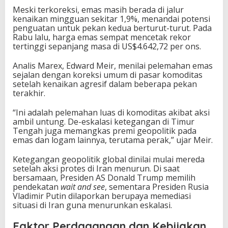
Meski terkoreksi, emas masih berada di jalur
kenaikan mingguan sekitar 1,9%, menandai potensi
penguatan untuk pekan kedua berturut-turut. Pada
Rabu lalu, harga emas sempat mencetak rekor
tertinggi sepanjang masa di US$4.642,72 per ons.
Analis Marex, Edward Meir, menilai pelemahan emas
sejalan dengan koreksi umum di pasar komoditas
setelah kenaikan agresif dalam beberapa pekan
terakhir.
“Ini adalah pelemahan luas di komoditas akibat aksi
ambil untung. De-eskalasi ketegangan di Timur
Tengah juga memangkas premi geopolitik pada
emas dan logam lainnya, terutama perak,” ujar Meir.
Ketegangan geopolitik global dinilai mulai mereda
setelah aksi protes di Iran menurun. Di saat
bersamaan, Presiden AS Donald Trump memilih
pendekatan
wait and see
, sementara Presiden Rusia
Vladimir Putin dilaporkan berupaya memediasi
situasi di Iran guna menurunkan eskalasi.
Faktor Perdagangan dan Kebijakan