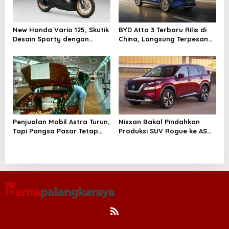
New Honda Vario 125, Skutik
BYD Atto 3 Terbaru Rilis di
Desain Sporty dengan
China, Langsung Terpesan
Performa Mesin Irit Tetap
30 Ribu Unit
Bertenaga
Penjualan Mobil Astra Turun,
Nissan Bakal Pindahkan
Tapi Pangsa Pasar Tetap
Produksi SUV Rogue ke AS
Kuat di Kuartal I 2025
untuk Siasati Tarif Impor
Trump