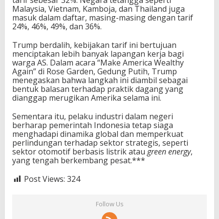
tarif sebesar 32%. Negara tetangga seperti
Malaysia, Vietnam, Kamboja, dan Thailand juga
masuk dalam daftar, masing-masing dengan tarif
24%, 46%, 49%, dan 36%.
Trump berdalih, kebijakan tarif ini bertujuan
menciptakan lebih banyak lapangan kerja bagi
warga AS. Dalam acara “Make America Wealthy
Again” di Rose Garden, Gedung Putih, Trump
menegaskan bahwa langkah ini diambil sebagai
bentuk balasan terhadap praktik dagang yang
dianggap merugikan Amerika selama ini.
Sementara itu, pelaku industri dalam negeri
berharap pemerintah Indonesia tetap siaga
menghadapi dinamika global dan memperkuat
perlindungan terhadap sektor strategis, seperti
sektor otomotif berbasis listrik atau
green energy
,
yang tengah berkembang pesat.***
Post Views:
324
Follow Us