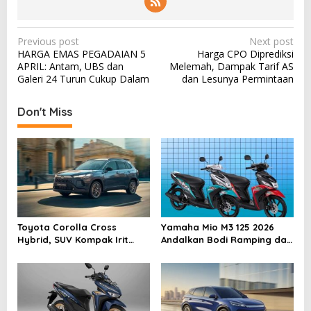
P
Previous post
Next post
HARGA EMAS PEGADAIAN 5
Harga CPO Diprediksi
o
APRIL: Antam, UBS dan
Melemah, Dampak Tarif AS
s
Galeri 24 Turun Cukup Dalam
dan Lesunya Permintaan
t
Don't Miss
n
a
v
i
g
a
Toyota Corolla Cross
Yamaha Mio M3 125 2026
t
Hybrid, SUV Kompak Irit
Andalkan Bodi Ramping dan
i
BBM Mulai Rp600 Jutaan
Tangki Besar
o
n