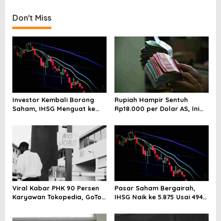
n
Don't Miss
a
v
i
g
a
t
Investor Kembali Borong
Rupiah Hampir Sentuh
i
Saham, IHSG Menguat ke
Rp18.000 per Dolar AS, Ini
Level 5.912 Sore Ini
Respons Resmi Bank
o
Indonesia
n
Viral Kabar PHK 90 Persen
Pasar Saham Bergairah,
Karyawan Tokopedia, GoTo
IHSG Naik ke 5.875 Usai 494
Beri Klarifikasi Resmi
Emiten Menghijau