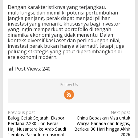
Dengan karakteristiknya yang terjangkau,
multifungsi, dan memiliki potensi pertumbuhan
jangka panjang, perak dapat menjadi pilihan
investasi yang menarik, khususnya bagi investor
yang ingin memperkuat portofolio di tengah
dinamika ekonomi yang tidak menentu. Dalam
konteks diversifikasi aset dan perlindungan nilai,
investasi perak bukan hanya alternatif, tetapi juga
peluang strategis yang patut dipertimbangkan di
era ekonomi modern.
Post Views:
240
Follow Us
P
Previous post
Next post
Bulog Cetak Sejarah, Ekspor
China Bebaskan Visa untuk
o
Perdana 2.280 Ton Beras
Warga Kanada dan Inggris,
s
Haji Nusantara ke Arab Saudi
Berlaku 30 Hari hingga Akhir
Tembus Pasar Internasional
2026
t