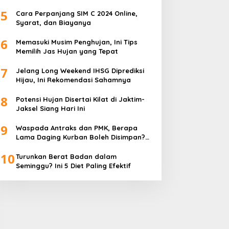
5
Cara Perpanjang SIM C 2024 Online,
Syarat, dan Biayanya
6
Memasuki Musim Penghujan, Ini Tips
Memilih Jas Hujan yang Tepat
7
Jelang Long Weekend IHSG Diprediksi
Hijau, Ini Rekomendasi Sahamnya
8
Potensi Hujan Disertai Kilat di Jaktim-
Jaksel Siang Hari Ini
9
Waspada Antraks dan PMK, Berapa
Lama Daging Kurban Boleh Disimpan?
Ini Kata Pakar
10
Turunkan Berat Badan dalam
Seminggu? Ini 5 Diet Paling Efektif