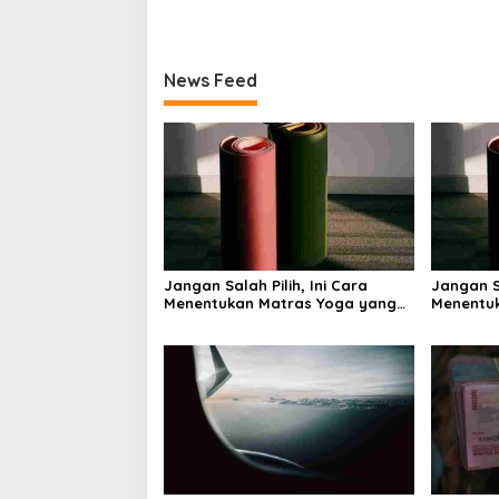
di Baliknya
Bagaima
Memand
News Feed
Jangan Salah Pilih, Ini Cara
Jangan Sa
Menentukan Matras Yoga yang
Menentu
Tepat
Tepat