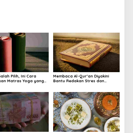
na Islam
Zaman Nabi, Mudah Ditemukan
angnya?
dan Kaya Manfaat
lah Pilih, Ini Cara
Membaca Al-Qur’an Diyakini
kan Matras Yoga yang
Bantu Redakan Stres dan
Tenangkan Pikiran