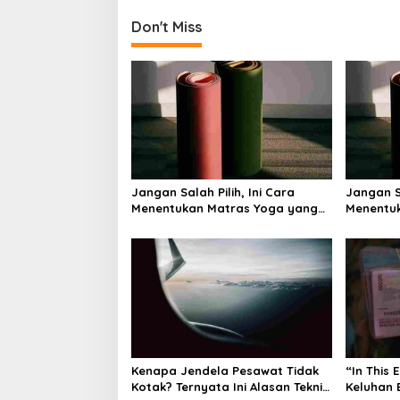
t
Don't Miss
n
a
v
i
g
a
t
Jangan Salah Pilih, Ini Cara
Jangan Sa
i
Menentukan Matras Yoga yang
Menentu
Tepat
Tepat
o
n
Kenapa Jendela Pesawat Tidak
“In This 
Kotak? Ternyata Ini Alasan Teknis
Keluhan 