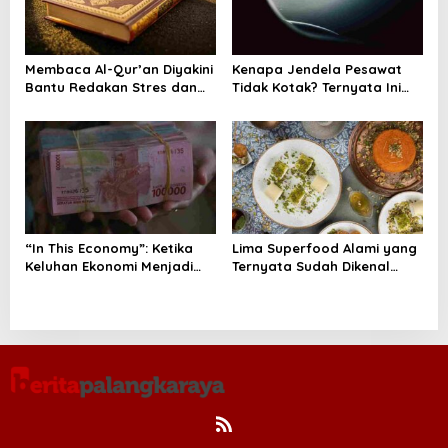
Membaca Al-Qur’an Diyakini
Kenapa Jendela Pesawat
Bantu Redakan Stres dan
Tidak Kotak? Ternyata Ini
Tenangkan Pikiran
Alasan Teknis di Baliknya
“In This Economy”: Ketika
Lima Superfood Alami yang
Keluhan Ekonomi Menjadi
Ternyata Sudah Dikenal
Tren, Bagaimana Islam
Sejak Zaman Nabi, Mudah
Memandangnya?
Ditemukan dan Kaya
Manfaat