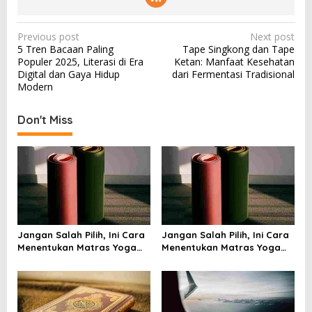
P
Previous post
Next post
5 Tren Bacaan Paling
Tape Singkong dan Tape
o
Populer 2025, Literasi di Era
Ketan: Manfaat Kesehatan
s
Digital dan Gaya Hidup
dari Fermentasi Tradisional
Modern
t
n
Don't Miss
a
v
i
g
a
t
Jangan Salah Pilih, Ini Cara
Jangan Salah Pilih, Ini Cara
i
Menentukan Matras Yoga
Menentukan Matras Yoga
yang Tepat
yang Tepat
o
n