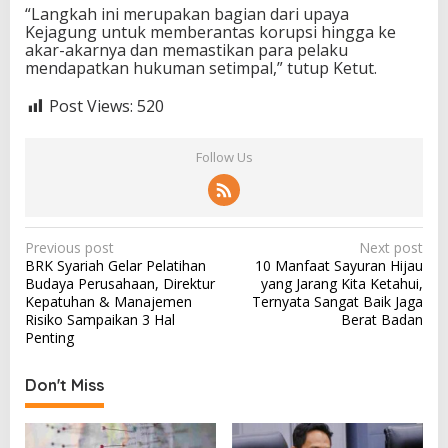
“Langkah ini merupakan bagian dari upaya
Kejagung untuk memberantas korupsi hingga ke
akar-akarnya dan memastikan para pelaku
mendapatkan hukuman setimpal,” tutup Ketut.
Post Views:
520
Follow Us
P
Previous post
Next post
BRK Syariah Gelar Pelatihan
10 Manfaat Sayuran Hijau
o
Budaya Perusahaan, Direktur
yang Jarang Kita Ketahui,
s
Kepatuhan & Manajemen
Ternyata Sangat Baik Jaga
Risiko Sampaikan 3 Hal
Berat Badan
t
Penting
n
a
Don't Miss
v
i