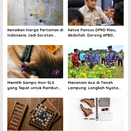
g
a
t
i
Kenaikan Harga Pertamax di
Ketua Pansus DPRD Riau,
Indonesia Jadi Sorotan
Abdullah: Dorong APBD
o
Media Asing, Perbandingan
“Kembali ke Dua Digit”
n
dengan Negara ASEAN
Mencuat
Memilih Sampo Non-SLS
Menanam Asa di Tanah
yang Tepat untuk Rambut
Lampung: Langkah Nyata
dan Kulit Kepala yang Lebih
Kasal Muhammad Ali untuk
Sehat
Wujudkan Kemandirian
Pangan