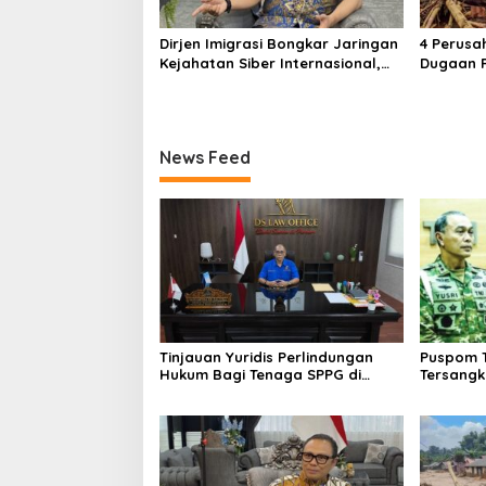
Dirjen Imigrasi Bongkar Jaringan
4 Perusa
Kejahatan Siber Internasional,
Dugaan P
Puluhan WNA Tiongkok
Sumatera
Diamankan
Perusaha
News Feed
Tinjauan Yuridis Perlindungan
Puspom 
Hukum Bagi Tenaga SPPG di
Tersangka
Program MBG
Fasilitas