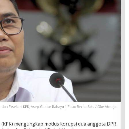
 dan Eksekusi KPK, Asep Guntur Rahayu | Foto: Berita Satu / Oke Atmaja
i
(KPK) mengungkap modus korupsi dua anggota DPR