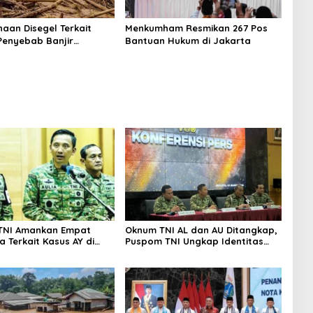
haan Disegel Terkait
Menkumham Resmikan 267 Pos
enyebab Banjir
Bantuan Hukum di Jakarta
, KLH Periksa 8
an di DAS Batang Toru
TNI Amankan Empat
Oknum TNI AL dan AU Ditangkap,
 Terkait Kasus AY di
Puspom TNI Ungkap Identitas
 Guntur
Penyerang Aktivis Kontras
dengan Air Keras