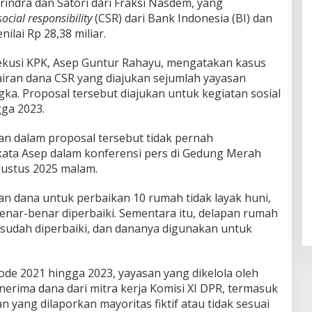
rindra dan Satori dari Fraksi Nasdem, yang
ocial responsibility
(CSR) dari Bank Indonesia (BI) dan
ilai Rp 28,38 miliar.
ekusi KPK, Asep Guntur Rahayu, mengatakan kasus
airan dana CSR yang diajukan sejumlah yayasan
gka. Proposal tersebut diajukan untuk kegiatan sosial
ga 2023.
n dalam proposal tersebut tidak pernah
 kata Asep dalam konferensi pers di Gedung Merah
Agustus 2025 malam.
an dana untuk perbaikan 10 rumah tidak layak huni,
enar-benar diperbaiki. Sementara itu, delapan rumah
 sudah diperbaiki, dan dananya digunakan untuk
de 2021 hingga 2023, yayasan yang dikelola oleh
enerima dana dari mitra kerja Komisi XI DPR, termasuk
n yang dilaporkan mayoritas fiktif atau tidak sesuai