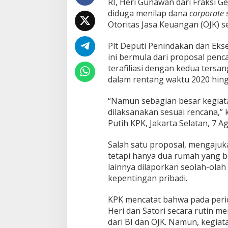
RI, Heri Gunawan dari Fraksi Ge
o
diduga menilap dana
corporate s
t
Otoritas Jasa Keuangan (OJK) sen
a
l
K
Plt Deputi Penindakan dan Eks
e
ini bermula dari proposal penc
r
terafiliasi dengan kedua tersan
u
dalam rentang waktu 2020 hing
g
i
a
“Namun sebagian besar kegiata
n
dilaksanakan sesuai rencana,”
C
Putih KPK, Jakarta Selatan, 7 
a
p
Salah satu proposal, mengajuk
a
i
tetapi hanya dua rumah yang b
R
lainnya dilaporkan seolah-olah
p
kepentingan pribadi.
2
8
KPK mencatat bahwa pada perio
,
3
Heri dan Satori secara rutin m
8
dari BI dan OJK. Namun, kegiata
M