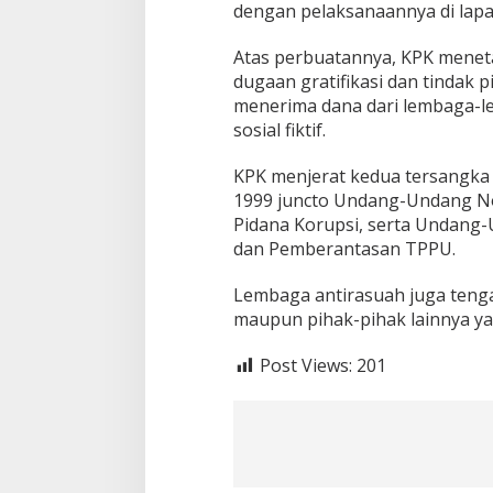
dengan pelaksanaannya di lap
i
l
Atas perbuatannya, KPK menet
i
a
dugaan gratifikasi dan tindak 
r
menerima dana dari lembaga-le
sosial fiktif.
KPK menjerat kedua tersangk
1999 juncto Undang-Undang N
Pidana Korupsi, serta Undan
dan Pemberantasan TPPU.
Lembaga antirasuah juga tengah
maupun pihak-pihak lainnya yan
Post Views:
201