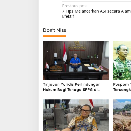
P
Previous post
7 Tips Melancarkan ASI secara Alam
o
Efektif
s
t
Don't Miss
n
a
v
i
g
a
Tinjauan Yuridis Perlindungan
Puspom 
t
Hukum Bagi Tenaga SPPG di
Tersangka
i
Program MBG
Fasilitas
o
n