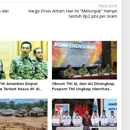
Next post
i dan
Harga Emas Antam Hari Ini “Melompat” Hampir
Sentuh Rp2 Juta per Gram
TNI Amankan Empat
Oknum TNI AL dan AU Ditangkap,
 Terkait Kasus AY di
Puspom TNI Ungkap Identitas
 Guntur
Penyerang Aktivis Kontras
dengan Air Keras