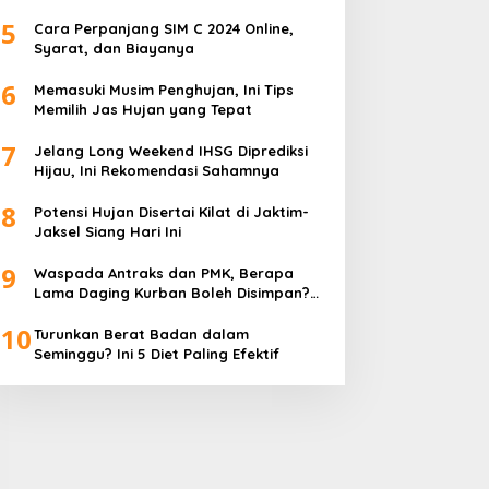
5
Cara Perpanjang SIM C 2024 Online,
Syarat, dan Biayanya
6
Memasuki Musim Penghujan, Ini Tips
Memilih Jas Hujan yang Tepat
7
Jelang Long Weekend IHSG Diprediksi
Hijau, Ini Rekomendasi Sahamnya
8
Potensi Hujan Disertai Kilat di Jaktim-
Jaksel Siang Hari Ini
9
Waspada Antraks dan PMK, Berapa
Lama Daging Kurban Boleh Disimpan?
Ini Kata Pakar
10
Turunkan Berat Badan dalam
Seminggu? Ini 5 Diet Paling Efektif