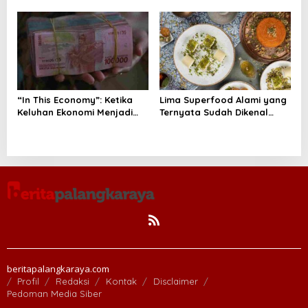
Tenangkan Pikiran
Alasan Teknis di Baliknya
“In This Economy”: Ketika
Lima Superfood Alami yang
Keluhan Ekonomi Menjadi
Ternyata Sudah Dikenal
Tren, Bagaimana Islam
Sejak Zaman Nabi, Mudah
Memandangnya?
Ditemukan dan Kaya
Manfaat
beritapalangkaraya.com
Profil
Redaksi
Kontak
Disclaimer
Pedoman Media Siber