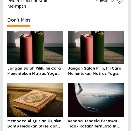
Pekan Ini Akibat Stok
Subsidi Margin
s
Melimpah
t
Don't Miss
n
a
v
i
g
a
Jangan Salah Pilih, Ini Cara
Jangan Salah Pilih, Ini Cara
t
Menentukan Matras Yoga
Menentukan Matras Yoga
i
yang Tepat
yang Tepat
o
n
Membaca Al-Qur’an Diyakini
Kenapa Jendela Pesawat
Bantu Redakan Stres dan
Tidak Kotak? Ternyata Ini