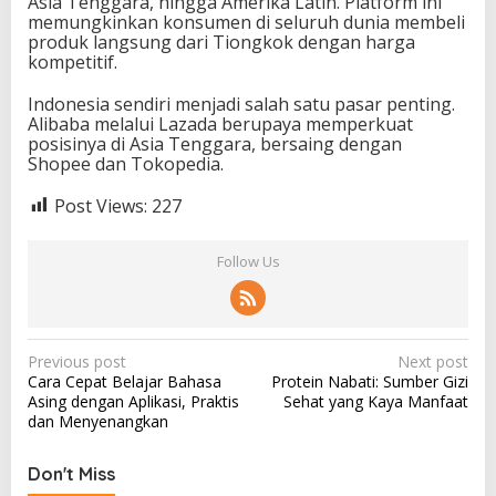
Asia Tenggara, hingga Amerika Latin. Platform ini
memungkinkan konsumen di seluruh dunia membeli
produk langsung dari Tiongkok dengan harga
kompetitif.
Indonesia sendiri menjadi salah satu pasar penting.
Alibaba melalui Lazada berupaya memperkuat
posisinya di Asia Tenggara, bersaing dengan
Shopee dan Tokopedia.
Post Views:
227
Follow Us
P
Previous post
Next post
Cara Cepat Belajar Bahasa
Protein Nabati: Sumber Gizi
o
Asing dengan Aplikasi, Praktis
Sehat yang Kaya Manfaat
s
dan Menyenangkan
t
Don't Miss
n