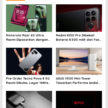
a
v
i
g
a
Motorola Razr 60 Ultra
Redmi K100 Pro Dibekali
t
Resmi Dipasarkan dengan
Baterai 8.500 mAh dan Fast
i
Fast Charging 68W
Charging 100W
o
n
Pre-Order Tecno Pova 8 5G
ASUS V500 Mini Tower
Resmi Dibuka, Layar 144Hz
Tawarkan Performa Andal
dan Baterai 8.000 mAh
dengan Desain Minimalis
untuk Rumah Modern