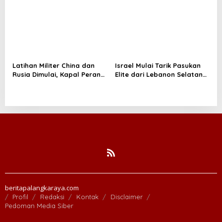
Konservasi Prambanan
Latihan Militer China dan
Israel Mulai Tarik Pasukan
Rusia Dimulai, Kapal Perang
Elite dari Lebanon Selatan
Hingga Kapal Selam
di Tengah Ketegangan
Dikerahkan
dengan Hizbullah
beritapalangkaraya.com
Profil
Redaksi
Kontak
Disclaimer
Pedoman Media Siber