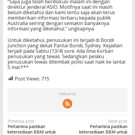
“Saya juga telah berdiskusi malam ini dengan
direktur jenderal ASIO. Motifnya saat ini masih
belum diketahui dan kami tentu saja akan terus
memberikan informasi terbaru kepada publik
Australia seiring dengan semakin banyaknya
informasi yang diketahui,” ungkapnya.
Untuk diketahui, penusukan ini terjadi di Bondi
Junction yang dekat Pantai Bondi, Sydney. Kejadian
terjadi pada Sabtu (13/4) sore. Ada lima korban
penusukan yang tewas. Sedangkan pelaku
penusukan tewas ditembak polisi saat naik ke lantai
5 mal.***
Post Views:
715
Follow Us
P
Previous post
Next post
Pertamina pastikan
Pertamina pastikan
o
ketersediaan BBM untuk
ketersediaan BBM untuk