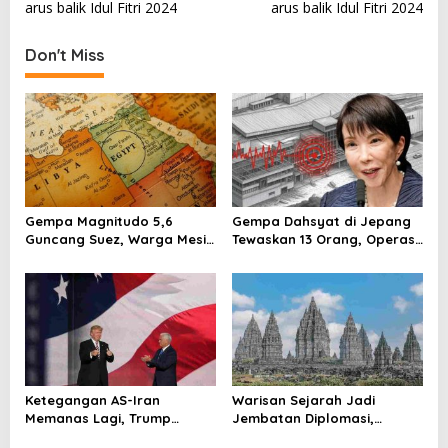
s
arus balik Idul Fitri 2024
arus balik Idul Fitri 2024
t
Don't Miss
n
a
v
i
g
a
Gempa Magnitudo 5,6
Gempa Dahsyat di Jepang
t
Guncang Suez, Warga Mesir
Tewaskan 13 Orang, Operasi
i
Diminta Tetap Siaga
Darurat Digelar
o
n
Ketegangan AS-Iran
Warisan Sejarah Jadi
Memanas Lagi, Trump
Jembatan Diplomasi,
Ancam Gempur Teheran
Prabowo-Modi Mulai Proyek