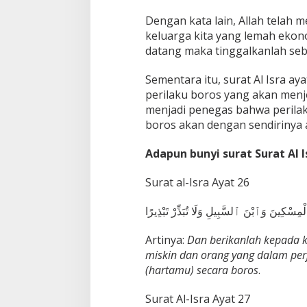
Dengan kata lain, Allah telah 
keluarga kita yang lemah ekon
datang maka tinggalkanlah seb
Sementara itu, surat Al Isra ay
perilaku boros yang akan menj
menjadi penegas bahwa perila
boros akan dengan sendirinya a
Adapun bunyi surat Surat Al I
Surat al-Isra Ayat 26
مِسْكِينَ وَٱبْنَ ٱلسَّبِيلِ وَلَا تُبَذِّرْ تَبْذِيرًا
Artinya:
Dan berikanlah kepada k
miskin dan orang yang dalam p
(hartamu) secara boros
.
Surat Al-Isra Ayat 27