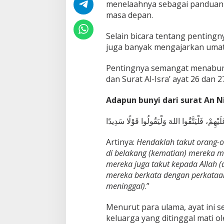
menelaahnya sebagai panduan 
i
masa depan.
T
e
l
Selain bicara tentang penting
a
juga banyak mengajarkan umat 
d
a
Pentingnya semangat menabung 
n
dan Surat Al-Isra’ ayat 26 dan 2
B
a
g
Adapun bunyi dari surat An Ni
i
U
يْهِمْ، فَلْيَتَّقُوا اللهَ وَلْيَقُولُوا قَوْلًا سَدِيدًا
m
a
Artinya:
Hendaklah takut orang-
t
I
di belakang (kematian) mereka
s
mereka juga takut kepada Allah (
l
mereka berkata dengan perkataan
a
meninggal)
.”
m
Menurut para ulama, ayat ini se
keluarga yang ditinggal mati o