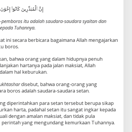
إِنَّ ٱلْمُبَذِّرِينَ كَانُوٓا۟ إِخْوَ
pemboros itu adalah saudara-saudara syaitan dan
 kepada Tuhannya.
at ini secara berbicara bagaimana Allah mengajarkan
ku boros.
skan, bahwa orang yang dalam hidupnya penuh
jakan hartanya pada jalan maksiat, Allah
dalam hal keburukan.
Mukhtashar
disebut, bahwa orang-orang yang
a boros adalah saudara-saudara setan.
ng diperintahkan para setan tersebut berupa sikap
an harta, padahal setan itu sangat ingkar kepada
uali dengan amalan maksiat, dan tidak pula
n perintah yang mengundang kemurkaan Tuhannya.