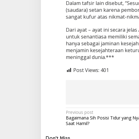
Dalam tafsir lain disebut, “S
(saudara) setan karena pembor
sangat kufur atas nikmat-nikm
Dari ayat – ayat ini secara jel
untuk senantiasa memiliki s
hanya sebagai jaminan kesejaht
menjamin kesejahteraan keturu
meninggal dunia.***
Post Views:
401
P
Previous post
Bagaimana Sih Posisi Tidur yang N
o
Saat Hamil?
s
Don't Miss