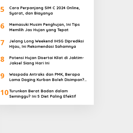
5
Cara Perpanjang SIM C 2024 Online,
Syarat, dan Biayanya
6
Memasuki Musim Penghujan, Ini Tips
Memilih Jas Hujan yang Tepat
7
Jelang Long Weekend IHSG Diprediksi
Hijau, Ini Rekomendasi Sahamnya
8
Potensi Hujan Disertai Kilat di Jaktim-
Jaksel Siang Hari Ini
9
Waspada Antraks dan PMK, Berapa
Lama Daging Kurban Boleh Disimpan?
Ini Kata Pakar
10
Turunkan Berat Badan dalam
Seminggu? Ini 5 Diet Paling Efektif