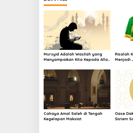
t
n
a
v
i
g
a
Mursyid Adalah Wasilah yang
Risalah 
t
Menyampaikan Kita Kepada Allah
Menjadi 
i
dan Rasulnya
o
n
Cahaya Amal Saleh di Tengah
Oase Da
Kegelapan Maksiat
Sistem So
Krisis P