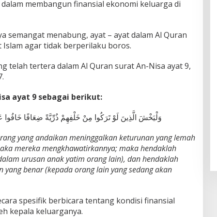
dalam membangun finansial ekonomi keluarga di
nya semangat menabung, ayat – ayat dalam Al Quran
Islam agar tidak berperilaku boros.
telah tertera dalam Al Quran surat An-Nisa ayat 9,
7.
sa ayat 9 sebagai berikut:
وَلْيَخْشَ الَّذِينَ لَوْ تَرَكُوا مِنْ خَلْفِهِمْ ذُرِّيَّةً ضِعَافًا خَافُوا عَلَ
orang yang andaikan meninggalkan keturunan yang lemah
 maka mereka mengkhawatirkannya; maka hendaklah
dalam urusan anak yatim orang lain), dan hendaklah
 yang benar (kepada orang lain yang sedang akan
cara spesifik berbicara tentang kondisi finansial
leh kepala keluarganya.