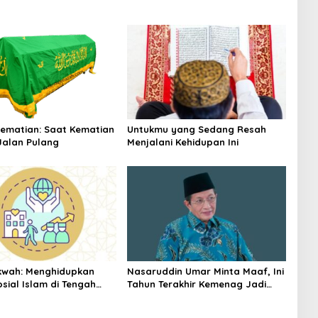
Kematian: Saat Kematian
Untukmu yang Sedang Resah
Jalan Pulang
Menjalani Kehidupan Ini
kwah: Menghidupkan
Nasaruddin Umar Minta Maaf, Ini
sial Islam di Tengah
Tahun Terakhir Kemenag Jadi
eradaban
Penyelenggara Haji