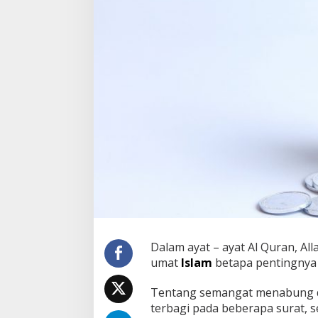
a
b
u
n
g
M
e
n
u
r
u
t
A
l
Q
u
r
a
n
Dalam ayat – ayat Al Quran, A
S
umat
Islam
betapa pentingnya
e
b
a
Tentang semangat menabung di
g
terbagi pada beberapa surat, 
a