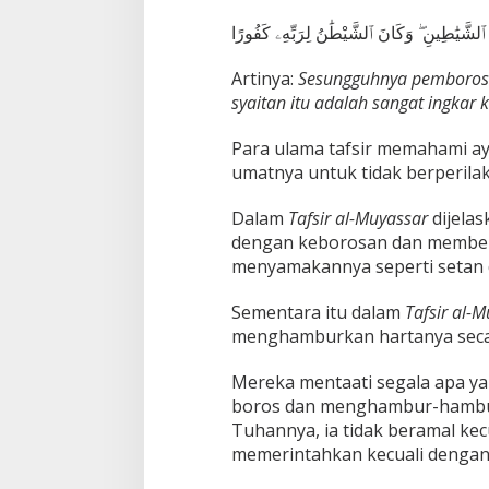
ٰنَ ٱلشَّيَٰطِينِ ۖ وَكَانَ ٱلشَّيْطَٰنُ لِرَبِّهِۦ كَفُورًا
Artinya:
Sesungguhnya pemboros-
syaitan itu adalah sangat ingkar
Para ulama tafsir memahami ay
umatnya untuk tidak berperila
Dalam
Tafsir al-Muyassar
dijela
dengan keborosan dan membelan
menyamakannya seperti setan 
Sementara itu dalam
Tafsir al-
menghamburkan hartanya secar
Mereka mentaati segala apa ya
boros dan menghambur-hamburk
Tuhannya, ia tidak beramal kec
memerintahkan kecuali denga