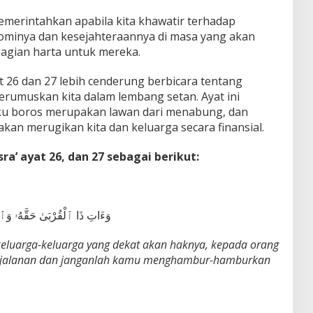
memerintahkan apabila kita khawatir terhadap
ominya dan kesejahteraannya di masa yang akan
agian harta untuk mereka.
at 26 dan 27 lebih cenderung berbicara tentang
erumuskan kita dalam lembang setan. Ayat ini
ku boros merupakan lawan dari menabung, dan
kan merugikan kita dan keluarga secara finansial.
sra’ ayat 26, dan 27 sebagai berikut:
وَءَاتِ ذَا ٱلْقُرْبَىٰ حَقَّهُۥ وَٱلْ
eluarga-keluarga yang dekat akan haknya, kepada orang
erjalanan dan janganlah kamu menghambur-hamburkan