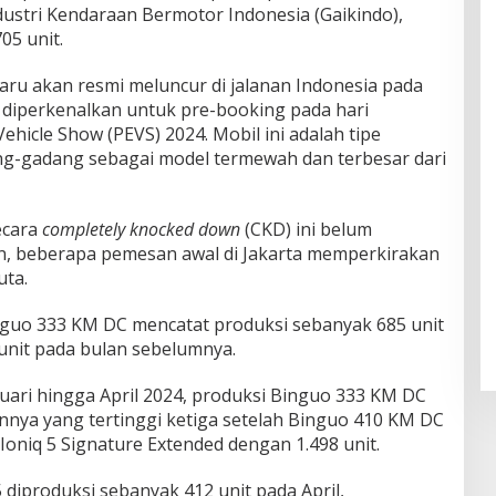
dustri Kendaraan Bermotor Indonesia (Gaikindo),
05 unit.
aru akan resmi meluncur di jalanan Indonesia pada
 diperkenalkan untuk pre-booking pada hari
ehicle Show (PEVS) 2024. Mobil ini adalah tipe
ng-gadang sebagai model termewah dan terbesar dari
ecara
completely knocked down
(CKD) ini belum
n, beberapa pemesan awal di Jakarta memperkirakan
uta.
inguo 333 KM DC mencatat produksi sebanyak 685 unit
 unit pada bulan sebelumnya.
anuari hingga April 2024, produksi Binguo 333 KM DC
nnya yang tertinggi ketiga setelah Binguo 410 KM DC
Ioniq 5 Signature Extended dengan 1.498 unit.
diproduksi sebanyak 412 unit pada April,