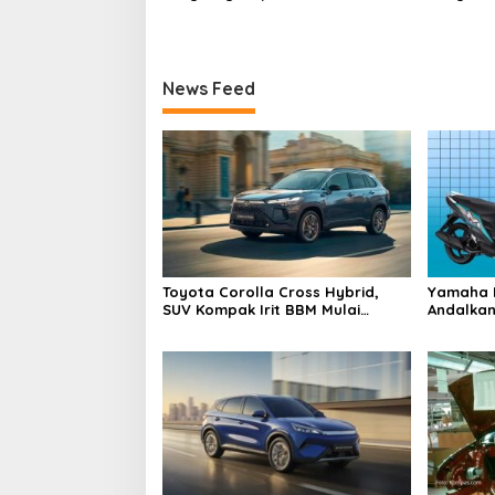
Kuartal I
News Feed
Toyota Corolla Cross Hybrid,
Yamaha M
SUV Kompak Irit BBM Mulai
Andalkan
Rp600 Jutaan
Tangki B