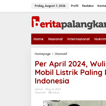
S
k
Friday, August 7, 2026
Profil
Redaksi
Konta
i
p
t
o
c
o
n
Home
Nasional
Internasional
Hukri
t
e
n
t
Homepage
/
Otomotif
P
e
Per April 2024, Wul
r
A
Mobil Listrik Palin
p
r
Indonesia
i
l
2
Admin
May 16, 2024
0
Otomotif
488 Views
2
4
,