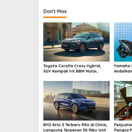
t
n
Don't Miss
a
v
i
g
a
t
i
Toyota Corolla Cross Hybrid,
Yamaha M
SUV Kompak Irit BBM Mulai
Andalkan
o
Rp600 Jutaan
Tangki B
n
BYD Atto 3 Terbaru Rilis di China,
Penjualan
Langsung Terpesan 30 Ribu Unit
Pangsa P