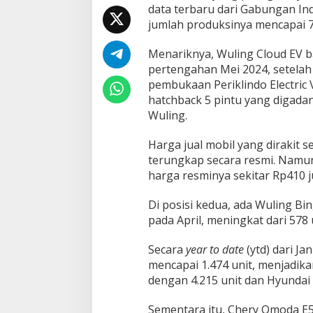
data terbaru dari Gabungan In
L
i
jumlah produksinya mencapai 7
s
t
Menariknya, Wuling Cloud EV b
r
pertengahan Mei 2024, setelah
i
pembukaan Periklindo Electric V
k
P
hatchback 5 pintu yang digada
a
Wuling.
l
i
Harga jual mobil yang dirakit s
n
terungkap secara resmi. Namu
g
B
harga resminya sekitar Rp410 j
a
n
Di posisi kedua, ada Wuling B
y
pada April, meningkat dari 578
a
k
Secara
year to date
(ytd) dari J
D
i
mencapai 1.474 unit, menjadika
p
dengan 4.215 unit dan Hyundai 
r
o
Sementara itu, Chery Omoda E5 
d