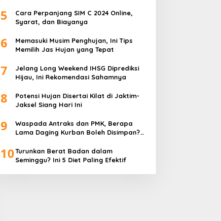
5
Cara Perpanjang SIM C 2024 Online,
Syarat, dan Biayanya
6
Memasuki Musim Penghujan, Ini Tips
Memilih Jas Hujan yang Tepat
7
Jelang Long Weekend IHSG Diprediksi
Hijau, Ini Rekomendasi Sahamnya
8
Potensi Hujan Disertai Kilat di Jaktim-
Jaksel Siang Hari Ini
9
Waspada Antraks dan PMK, Berapa
Lama Daging Kurban Boleh Disimpan?
Ini Kata Pakar
10
Turunkan Berat Badan dalam
Seminggu? Ini 5 Diet Paling Efektif