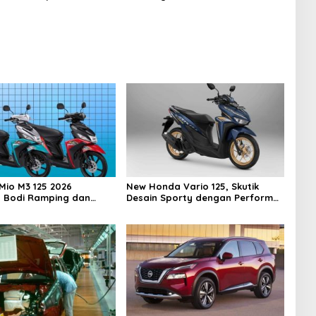
 2025
Tarif Impor Trump
io M3 125 2026
New Honda Vario 125, Skutik
 Bodi Ramping dan
Desain Sporty dengan Performa
esar
Mesin Irit Tetap Bertenaga