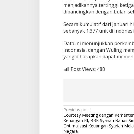
menjadikannya tertinggi ketig
u
k
dibandingkan dengan bulan se
s
i
Secara kumulatif dari Januari 
d
sebanyak 1.377 unit di Indonesi
i
I
n
Data ini menunjukkan perkemban
d
Indonesia, dengan Wuling mem
o
yang diharapkan dapat memenu
n
e
Post Views:
488
s
i
a
P
Previous post
Courtesy Meeting dengan Kementer
o
Keuangan RI, BRK Syariah Bahas Sin
s
Optimalisasi Keuangan Syariah Mela
Negara