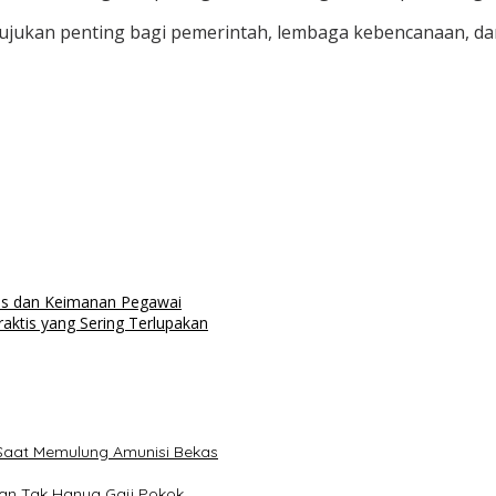
jukan penting bagi pemerintah, lembaga kebencanaan, dan
tas dan Keimanan Pegawai
ktis yang Sering Terlupakan
Saat Memulung Amunisi Bekas
lan Tak Hanya Gaji Pokok