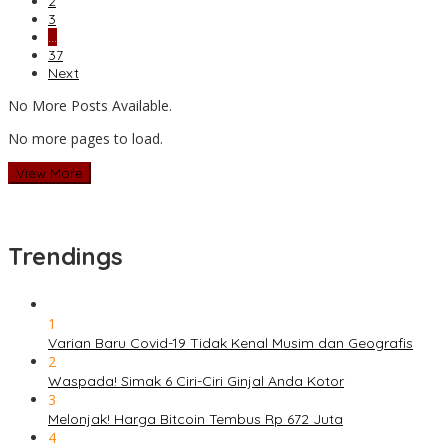
2
3
…
37
Next
No More Posts Available.
No more pages to load.
View More
Trendings
1
Varian Baru Covid-19 Tidak Kenal Musim dan Geografis
2
Waspada! Simak 6 Ciri-Ciri Ginjal Anda Kotor
3
Melonjak! Harga Bitcoin Tembus Rp 672 Juta
4