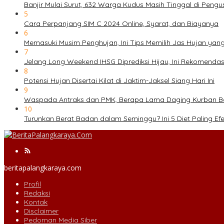
Banjir Mulai Surut, 632 Warga Kudus Masih Tinggal di Pengu
5
Cara Perpanjang SIM C 2024 Online, Syarat, dan Biayanya
6
Memasuki Musim Penghujan, Ini Tips Memilih Jas Hujan yan
7
Jelang Long Weekend IHSG Diprediksi Hijau, Ini Rekomend
8
Potensi Hujan Disertai Kilat di Jaktim-Jaksel Siang Hari Ini
9
Waspada Antraks dan PMK, Berapa Lama Daging Kurban Bol
10
Turunkan Berat Badan dalam Seminggu? Ini 5 Diet Paling Efe
beritapalangkaraya.com
Profil
Redaksi
Kontak
Disclaimer
Pedoman Media Siber