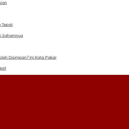
sian
g Tepat
asi Sahamnya
eh Disimpan? Ini Kata Pakar
ktif