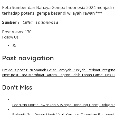
Peta Sumber dan Bahaya Gempa Indonesia 2024 menjadi ru
terhadap potensi gempa besar di wilayah rawan.***
Sumber:
CNBC Indonesia
Post Views:
170
Follow Us
Post navigation
Previous post
BRK Syariah Gelar Tarbiyah Ruhiyah, Perkuat Integri
Next post
Cara Membuat Baterai Laptop Lebih Tahan Lama: Tips Pra
Don't Miss
Ledakan Mortir Tewaskan 3 Warga Bandung Barat, Diduga 
Polemik Gaji Dosen Unair Viral, Kampus Tegaskan Penghasi