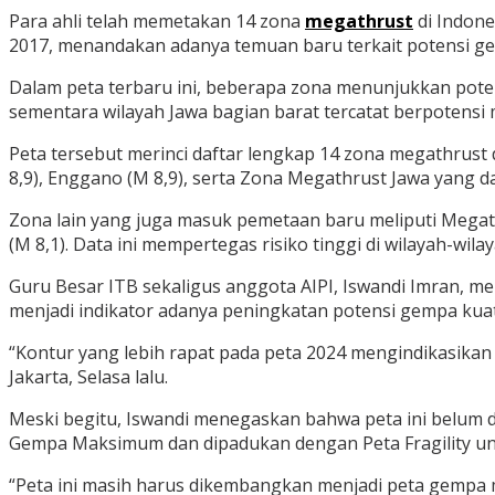
Para ahli telah memetakan 14 zona
megathrust
di Indon
2017, menandakan adanya temuan baru terkait potensi gem
Dalam peta terbaru ini, beberapa zona menunjukkan pot
sementara wilayah Jawa bagian barat tercatat berpotensi 
Peta tersebut merinci daftar lengkap 14 zona megathrust 
8,9), Enggano (M 8,9), serta Zona Megathrust Jawa yang
Zona lain yang juga masuk pemetaan baru meliputi Megathru
(M 8,1). Data ini mempertegas risiko tinggi di wilayah-wila
Guru Besar ITB sekaligus anggota AIPI, Iswandi Imran, m
menjadi indikator adanya peningkatan potensi gempa kuat
“Kontur yang lebih rapat pada peta 2024 mengindikasikan 
Jakarta, Selasa lalu.
Meski begitu, Iswandi menegaskan bahwa peta ini belum d
Gempa Maksimum dan dipadukan dengan Peta Fragility unt
“Peta ini masih harus dikembangkan menjadi peta gempa m