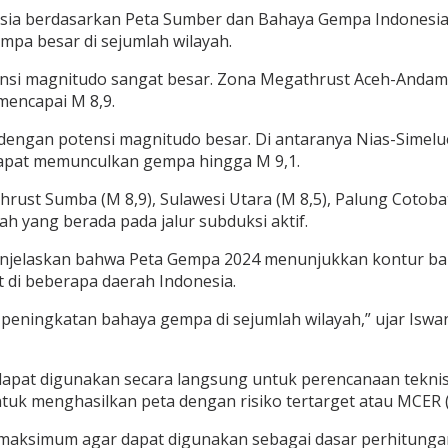
esia berdasarkan Peta Sumber dan Bahaya
Gempa
Indonesia 
pa besar di sejumlah wilayah.
ensi magnitudo sangat besar. Zona Megathrust Aceh-Anda
mencapai M 8,9.
dengan potensi magnitudo besar. Di antaranya Nias-Simelue
 dapat memunculkan gempa hingga M 9,1.
st Sumba (M 8,9), Sulawesi Utara (M 8,5), Palung Cotobato (
yah yang berada pada jalur subduksi aktif.
enjelaskan bahwa Peta Gempa 2024 menunjukkan kontur baha
 di beberapa daerah Indonesia.
peningkatan bahaya gempa di sejumlah wilayah,” ujar Iswan
apat digunakan secara langsung untuk perencanaan teknis. 
uk menghasilkan peta dengan risiko tertarget atau MCER 
aksimum agar dapat digunakan sebagai dasar perhitungan s