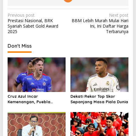
P
Previous post
Next post
Prestasi Nasional, BRK
BBM Lebih Murah Mulai Hari
o
Syariah Sabet Gold Award
Ini, Ini Daftar Harga
s
2025
Terbarunya
t
Don't Miss
n
a
v
i
g
a
Cruz Azul Incar
Dekati Rekor Top Skor
t
Kemenangan, Puebla
Sepanjang Masa Piala Dunia
i
Andalkan Tembok
Pertahanan
o
n