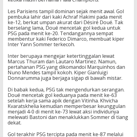
Les Parisiens tampil dominan sejak menit awal. Gol
pembuka lahir dari kaki Achraf Hakimi pada menit
ke-12, berkat umpan akurat dari Désiré Doué. Tak
berselang lama, Doué mencetak gol kedua untuk
PSG pada menit ke-20. Tendangannya sempat
membentur kaki Federico Dimarco, membuat kiper
Inter Yann Sommer terkecoh.
Inter berupaya mengejar ketertinggalan lewat
Marcus Thuram dan Lautaro Martinez. Namun,
pertahanan PSG yang dikomandoi Marquinhos dan
Nuno Mendes tampil kokoh. Kiper Gianluigi
Donnarumma juga berjaga sigap di bawah mistar.
Di babak kedua, PSG tak mengendurkan serangan.
Doué mencetak gol keduanya pada menit ke-63
setelah kerja sama apik dengan Vitinha. Khvicha
Kvaratskhelia kemudian memperbesar keunggulan
menjadi 4-0 di menit ke-73 lewat aksi individunya
melewati Bastoni dan menaklukkan Sommer di tiang
dekat.
Gol terakhir PSG tercipta pada menit ke-87 melalui