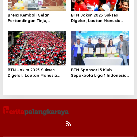
Brenx Kembali Gelar
BTN Jakim 2025 Sukses
Pertandingan Tinju,
Digelar, Lautan Manusia
Baharkam Polri Diapresiasi
Penuhi Jalan Sudirman
atas Pembinaan Atlet Muda
Thamrin
BTN Jakim 2025 Sukses
BTN Sponsori 3 Klub
Digelar, Lautan Manusia
Sepakbola Liga 1 Indonesia
Penuhi Jalan Sudirman
Dorong Ekosistem
Thamrin
Sepakbola dan Digitalisasi
Layanan Keuangan