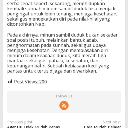
serba cepat seperti sekarang, menghidupkan
kembali sunnah minum sambil duduk bisa menjadi
pengingat untuk lebih tenang, menjaga kesehatan,
sekaligus mendekatkan diri pada nilai-nilai yang
dicontohkan Nabi.
Pada akhirnya, minum sambil duduk bukan sekadar
soal posisi tubuh, melainkan bentuk adab,
penghormatan pada sunnah, sekaligus upaya
menjaga kesehatan. Dengan membiasakan diri
minum dalam keadaan duduk, kita meraih tiga
manfaat sekaligus: pahala, kesehatan, dan
ketenangan batin. Sebuah kebiasaan kecil yang
pantas untuk terus dijaga dan diwariskan.
Post Views:
200
Follow Us
P
Previous post
Next post
Agar HP Tidak Mudah Panas,
Cara Mudah Belajar