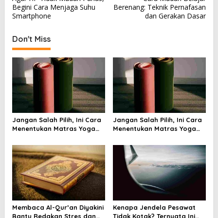
o
Begini Cara Menjaga Suhu
Berenang: Teknik Pernafasan
s
Smartphone
dan Gerakan Dasar
t
Don't Miss
n
a
v
i
g
a
Jangan Salah Pilih, Ini Cara
Jangan Salah Pilih, Ini Cara
t
Menentukan Matras Yoga
Menentukan Matras Yoga
i
yang Tepat
yang Tepat
o
n
Membaca Al-Qur’an Diyakini
Kenapa Jendela Pesawat
Bantu Redakan Stres dan
Tidak Kotak? Ternyata Ini