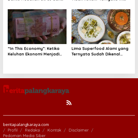
Tenangkan Pikiran
Alasan Teknis di Baliknya
“In This Economy”: Ketika
Lima Superfood Alami yang
Keluhan Ekonomi Menjadi
Ternyata Sudah Dikenal
Tren, Bagaimana Islam
Sejak Zaman Nabi, Mudah
Memandangnya?
Ditemukan dan Kaya
Manfaat
beritapalangkaraya.com
Profil
Redaksi
Kontak
Disclaimer
Pedoman Media Siber