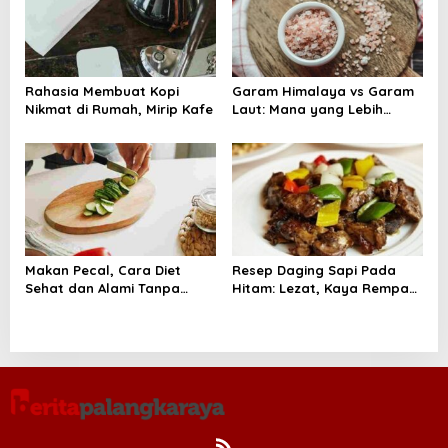
n
Rahasia Membuat Kopi
Garam Himalaya vs Garam
Nikmat di Rumah, Mirip Kafe
Laut: Mana yang Lebih
Sehat untuk Tubuh?
Makan Pecal, Cara Diet
Resep Daging Sapi Pada
Sehat dan Alami Tanpa
Hitam: Lezat, Kaya Rempah,
Harus Menahan Lapar
dan Bikin Nagih!