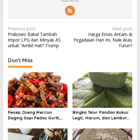
Follow Us
P
Previous post
Next post
Prabowo Bakal Tambah
Harga Emas Antam di
o
Impor LPG dan Minyak AS
Pegadaian Hari Ini, Naik Atau
s
untuk “Ambil Hati” Trump
Turun?
t
Don't Miss
n
a
v
i
g
a
Resep Oseng Mercon
Bingka Telur Pandan Kukus:
t
Daging Sapi Pedas Gurih,
Legit, Harum, dan Lembut
i
Dijamin Bikin Ketagihan
Tanpa Oven!
o