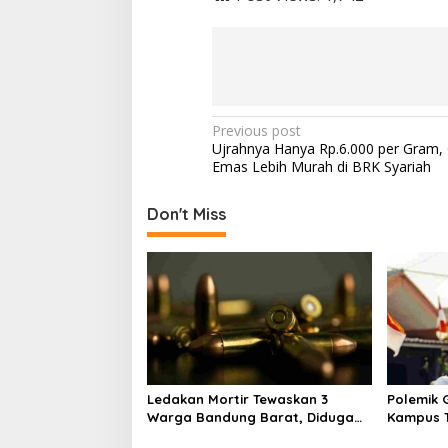
P
Previous post
Ujrahnya Hanya Rp.6.000 per Gram,
o
Emas Lebih Murah di BRK Syariah
s
t
Don't Miss
n
a
v
i
g
a
Ledakan Mortir Tewaskan 3
Polemik G
t
Warga Bandung Barat, Diduga
Kampus T
i
Saat Memulung Amunisi Bekas
Tak Hany