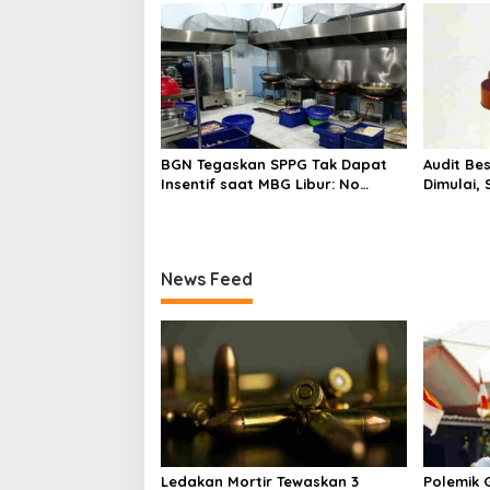
o
n
BGN Tegaskan SPPG Tak Dapat
Audit Be
Insentif saat MBG Libur: No
Dimulai,
Service, No Pay
Program 
News Feed
Ledakan Mortir Tewaskan 3
Polemik G