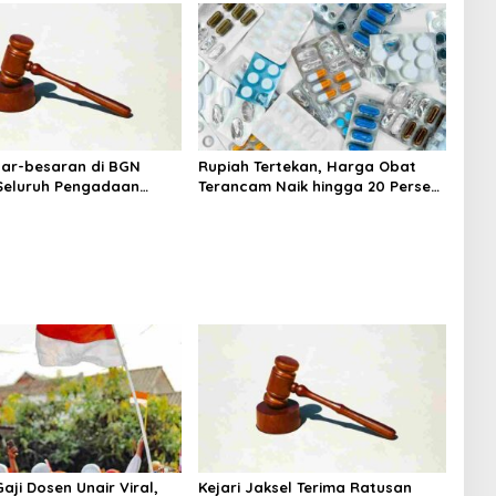
sar-besaran di BGN
Rupiah Tertekan, Harga Obat
 Seluruh Pengadaan
Terancam Naik hingga 20 Persen,
MBG Diperiksa
Pemerintah Tetapkan Batas
Maksimal
aji Dosen Unair Viral,
Kejari Jaksel Terima Ratusan