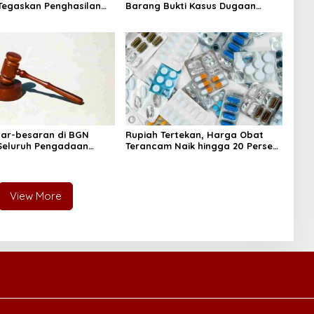
egaskan Penghasilan
Barang Bukti Kasus Dugaan
a Gaji Pokok
Fitnah Ijazah Jokowi
sar-besaran di BGN
Rupiah Tertekan, Harga Obat
 Seluruh Pengadaan
Terancam Naik hingga 20 Persen,
MBG Diperiksa
Pemerintah Tetapkan Batas
Maksimal
View More