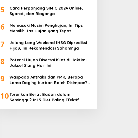
5
Cara Perpanjang SIM C 2024 Online,
Syarat, dan Biayanya
6
Memasuki Musim Penghujan, Ini Tips
Memilih Jas Hujan yang Tepat
7
Jelang Long Weekend IHSG Diprediksi
Hijau, Ini Rekomendasi Sahamnya
8
Potensi Hujan Disertai Kilat di Jaktim-
Jaksel Siang Hari Ini
9
Waspada Antraks dan PMK, Berapa
Lama Daging Kurban Boleh Disimpan?
Ini Kata Pakar
10
Turunkan Berat Badan dalam
Seminggu? Ini 5 Diet Paling Efektif