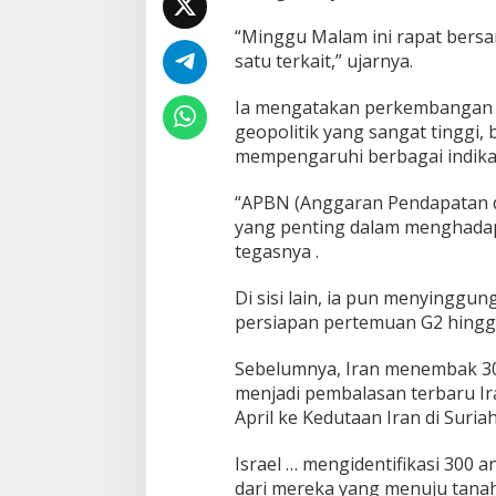
e
“Minggu Malam ini rapat bers
r
a
satu terkait,” ujarnya.
n
g
Ia mengatakan perkembangan s
I
geopolitik yang sangat tinggi, 
r
mempengaruhi berbagai indikat
a
n
-
“APBN (Anggaran Pendapatan d
I
yang penting dalam menghadapi
s
tegasnya .
r
a
Di sisi lain, ia pun menyinggu
e
l
persiapan pertemuan G2 hingg
k
e
Sebelumnya, Iran menembak 300
R
menjadi pembalasan terbaru I
I
April ke Kedutaan Iran di Suriah
Israel … mengidentifikasi 300 
dari mereka yang menuju tanah 