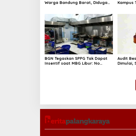
Warga Bandung Barat, Diduga
Kampus T
Saat Memulung Amunisi Bekas
Tak Hany
BGN Tegaskan SPPG Tak Dapat
Audit Be
Insentif saat MBG Libur: No
Dimulai,
Service, No Pay
Program 