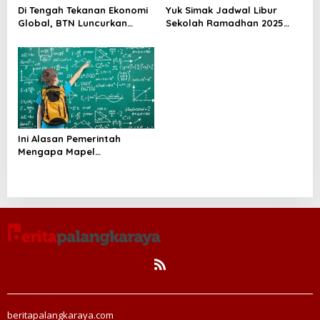
t
Di Tengah Tekanan Ekonomi
Yuk Simak Jadwal Libur
i
Global, BTN Luncurkan
Sekolah Ramadhan 2025
Program Rumah untuk Guru
melalui SE Tiga Menteri
o
n
Ini Alasan Pemerintah
Mengapa Mapel
Matematika Masuk di
Kurikulum TK
beritapalangkaraya.com