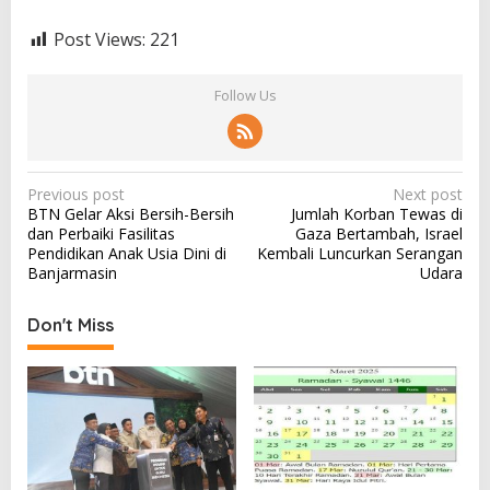
Post Views:
221
Follow Us
P
Previous post
Next post
BTN Gelar Aksi Bersih-Bersih
Jumlah Korban Tewas di
o
dan Perbaiki Fasilitas
Gaza Bertambah, Israel
s
Pendidikan Anak Usia Dini di
Kembali Luncurkan Serangan
Banjarmasin
Udara
t
n
Don't Miss
a
v
i
g
a