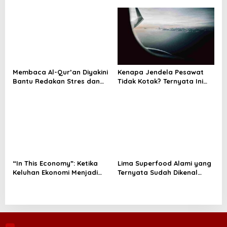
o
n
Membaca Al-Qur’an Diyakini
Kenapa Jendela Pesawat
Bantu Redakan Stres dan
Tidak Kotak? Ternyata Ini
Tenangkan Pikiran
Alasan Teknis di Baliknya
“In This Economy”: Ketika
Lima Superfood Alami yang
Keluhan Ekonomi Menjadi
Ternyata Sudah Dikenal
Tren, Bagaimana Islam
Sejak Zaman Nabi, Mudah
Memandangnya?
Ditemukan dan Kaya
Manfaat