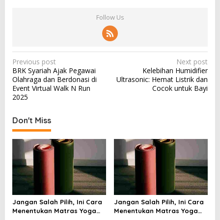
Follow Us
P
Previous post
Next post
BRK Syariah Ajak Pegawai
Kelebihan Humidifier
o
Olahraga dan Berdonasi di
Ultrasonic: Hemat Listrik dan
s
Event Virtual Walk N Run
Cocok untuk Bayi
2025
t
n
Don't Miss
a
v
i
g
a
t
Jangan Salah Pilih, Ini Cara
Jangan Salah Pilih, Ini Cara
i
Menentukan Matras Yoga
Menentukan Matras Yoga
yang Tepat
yang Tepat