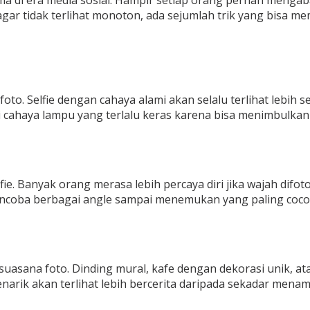
utama di era media sosial. Hampir setiap orang pernah men
r tidak terlihat monoton, ada sejumlah trik yang bisa membu
. Selfie dengan cahaya alami akan selalu terlihat lebih se
ri cahaya lampu yang terlalu keras karena bisa menimbulkan
. Banyak orang merasa lebih percaya diri jika wajah difot
u mencoba berbagai angle sampai menemukan yang paling co
uasana foto. Dinding mural, kafe dengan dekorasi unik, ata
narik akan terlihat lebih bercerita daripada sekadar menam