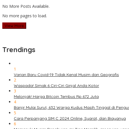
No More Posts Available.
No more pages to load.
View More
Trendings
1
Varian Baru Covid-19 Tidak Kenal Musim dan Geografis
2
Waspada! Simak 6 Ciri-Ciri Ginjal Anda Kotor
3
Melonjak! Harga Bitcoin Tembus Rp 672 Juta
4
Banjir Mulai Surut, 632 Warga Kudus Masih Tinggal di Pengu
5
Cara Perpanjang SIM C 2024 Online, Syarat, dan Biayanya
6