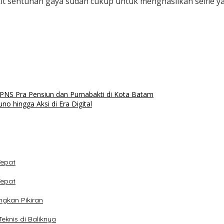
ikit sentuhan gaya sudah cukup untuk menghasilkan selfie 
S Pra Pensiun dan Purnabakti di Kota Batam
o hingga Aksi di Era Digital
Tepat
Tepat
ngkan Pikiran
eknis di Baliknya