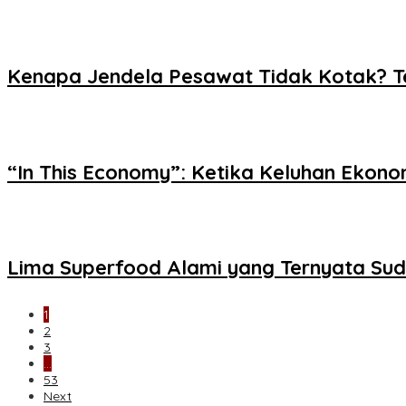
Kenapa Jendela Pesawat Tidak Kotak? Ter
“In This Economy”: Ketika Keluhan Ekon
Lima Superfood Alami yang Ternyata Su
1
2
3
…
53
Next