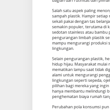
bagian dari rutinitas dan piliha
Salah satu aspek paling menonj
sampah plastik. Hampir setiap
sekali pakai dengan tas belanj
semakin populer, terutama di 
sedotan stainless atau bambu 
pengurangan limbah plastik sek
mampu mengurangi produksi sa
lingkungan.
Selain pengurangan plastik, he
hidup hijau. Masyarakat mulai 
mematikan lampu saat tidak di
alami untuk mengurangi peng
lingkungan seperti sepeda, oje
pilihan bagi mereka yang ingi
hanya membantu melindungi bu
penghematan biaya rumah tan
Perubahan pola konsumsi pun i