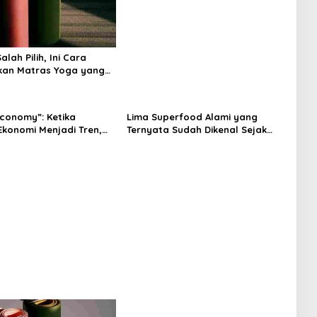
Tenangkan Pikiran
lah Pilih, Ini Cara
kan Matras Yoga yang
Economy”: Ketika
Lima Superfood Alami yang
Ekonomi Menjadi Tren,
Ternyata Sudah Dikenal Sejak
na Islam
Zaman Nabi, Mudah Ditemukan
angnya?
dan Kaya Manfaat