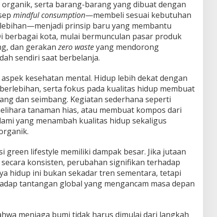
 organik, serta barang-barang yang dibuat dengan
nsep
mindful consumption
—membeli sesuai kebutuhan
lebihan—menjadi prinsip baru yang membantu
i berbagai kota, mulai bermunculan pasar produk
ang, dan gerakan
zero waste
yang mendorong
 sendiri saat berbelanja.
h aspek kesehatan mental. Hidup lebih dekat dengan
erlebihan, serta fokus pada kualitas hidup membuat
ang dan seimbang. Kegiatan sederhana seperti
elihara tanaman hias, atau membuat kompos dari
lami yang menambah kualitas hidup sekaligus
rganik.
i green lifestyle memiliki dampak besar. Jika jutaan
 secara konsisten, perubahan signifikan terhadap
aya hidup ini bukan sekadar tren sementara, tetapi
hadap tantangan global yang mengancam masa depan
ahwa menjaga bumi tidak harus dimulai dari langkah