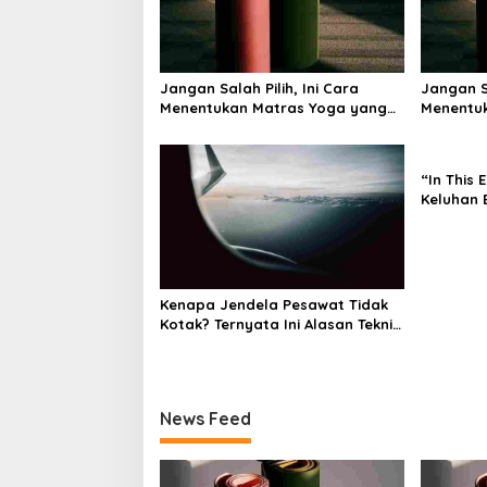
i
g
a
Jangan Salah Pilih, Ini Cara
Jangan Sa
t
Menentukan Matras Yoga yang
Menentu
i
Tepat
Tepat
o
“In This 
n
Keluhan 
Bagaima
Memand
Kenapa Jendela Pesawat Tidak
Kotak? Ternyata Ini Alasan Teknis
di Baliknya
News Feed