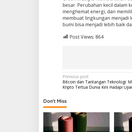
besar. Perubahan kecil dalam 
menghemat energi, dan memili
membuat lingkungan menjadi l
bumi bisa menjadi lebih baik d
Post Views:
864
P
Previous post
Bitcoin dan Tantangan Teknologi: 
o
Kripto Tertua Dunia Kini Hadapi Uji
s
t
Don't Miss
n
a
v