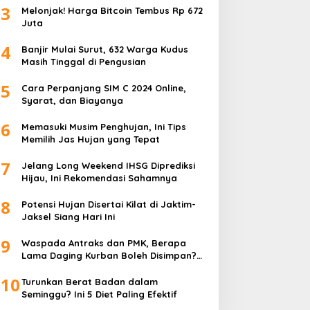
3
Melonjak! Harga Bitcoin Tembus Rp 672
Juta
4
Banjir Mulai Surut, 632 Warga Kudus
Masih Tinggal di Pengusian
5
Cara Perpanjang SIM C 2024 Online,
Syarat, dan Biayanya
6
Memasuki Musim Penghujan, Ini Tips
Memilih Jas Hujan yang Tepat
7
Jelang Long Weekend IHSG Diprediksi
Hijau, Ini Rekomendasi Sahamnya
8
Potensi Hujan Disertai Kilat di Jaktim-
Jaksel Siang Hari Ini
9
Waspada Antraks dan PMK, Berapa
Lama Daging Kurban Boleh Disimpan?
Ini Kata Pakar
10
Turunkan Berat Badan dalam
Seminggu? Ini 5 Diet Paling Efektif