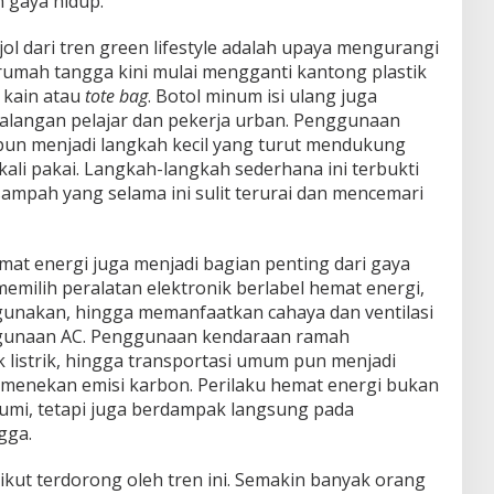
n gaya hidup.
ol dari tren green lifestyle adalah upaya mengurangi
 rumah tangga kini mulai mengganti kantong plastik
a kain atau
tote bag
. Botol minum isi ulang juga
kalangan pelajar dan pekerja urban. Penggunaan
pun menjadi langkah kecil yang turut mendukung
ali pakai. Langkah-langkah sederhana ini terbukti
mpah yang selama ini sulit terurai dan mencemari
mat energi juga menjadi bagian penting dari gaya
memilih peralatan elektronik berlabel hemat energi,
gunakan, hingga memanfaatkan cahaya dan ventilasi
gunaan AC. Penggunaan kendaraan ramah
k listrik, hingga transportasi umum pun menjadi
n menekan emisi karbon. Perilaku hemat energi bukan
mi, tetapi juga berdampak langsung pada
gga.
kut terdorong oleh tren ini. Semakin banyak orang