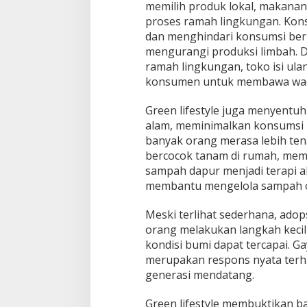
memilih produk lokal, makanan
proses ramah lingkungan. Ko
dan menghindari konsumsi ber
mengurangi produksi limbah. D
ramah lingkungan, toko isi ul
konsumen untuk membawa wadah
Green lifestyle juga menyentu
alam, meminimalkan konsumsi b
banyak orang merasa lebih ten
bercocok tanam di rumah, mem
sampah dapur menjadi terapi a
membantu mengelola sampah o
Meski terlihat sederhana, adops
orang melakukan langkah kecil
kondisi bumi dapat tercapai. G
merupakan respons nyata ter
generasi mendatang.
Green lifestyle membuktikan b