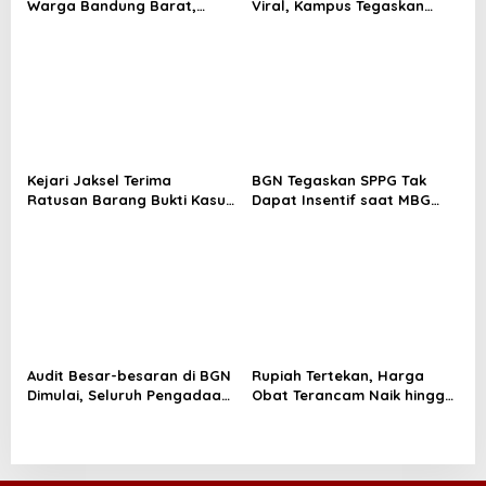
Warga Bandung Barat,
Viral, Kampus Tegaskan
i
Diduga Saat Memulung
Penghasilan Tak Hanya Gaji
Amunisi Bekas
Pokok
o
n
Kejari Jaksel Terima
BGN Tegaskan SPPG Tak
Ratusan Barang Bukti Kasus
Dapat Insentif saat MBG
Dugaan Fitnah Ijazah
Libur: No Service, No Pay
Jokowi
Audit Besar-besaran di BGN
Rupiah Tertekan, Harga
Dimulai, Seluruh Pengadaan
Obat Terancam Naik hingga
Program MBG Diperiksa
20 Persen, Pemerintah
Tetapkan Batas Maksimal