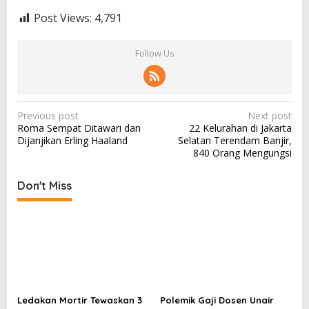
Post Views:
4,791
Follow Us
P
Previous post
Next post
Roma Sempat Ditawari dan
22 Kelurahan di Jakarta
o
Dijanjikan Erling Haaland
Selatan Terendam Banjir,
s
840 Orang Mengungsi
t
Don't Miss
n
a
v
i
g
a
Ledakan Mortir Tewaskan 3
Polemik Gaji Dosen Unair
t