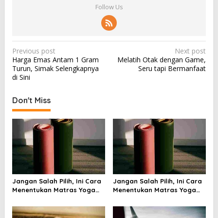
Follow Us
P
Previous post
Next post
Harga Emas Antam 1 Gram
Melatih Otak dengan Game,
o
Turun, Simak Selengkapnya
Seru tapi Bermanfaat
s
di Sini
t
Don't Miss
n
a
v
i
g
a
Jangan Salah Pilih, Ini Cara
Jangan Salah Pilih, Ini Cara
t
Menentukan Matras Yoga
Menentukan Matras Yoga
i
yang Tepat
yang Tepat
o