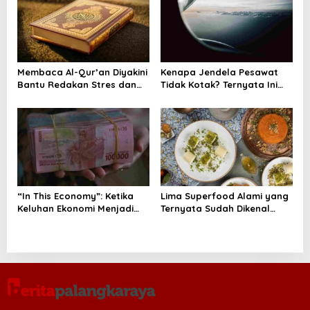
n
Membaca Al-Qur’an Diyakini
Kenapa Jendela Pesawat
Bantu Redakan Stres dan
Tidak Kotak? Ternyata Ini
Tenangkan Pikiran
Alasan Teknis di Baliknya
“In This Economy”: Ketika
Lima Superfood Alami yang
Keluhan Ekonomi Menjadi
Ternyata Sudah Dikenal
Tren, Bagaimana Islam
Sejak Zaman Nabi, Mudah
Memandangnya?
Ditemukan dan Kaya
Manfaat