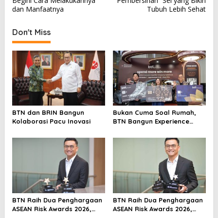
Begini Cara Melakukannya
“Pembersihan” Sel yang Bikin
s
dan Manfaatnya
Tubuh Lebih Sehat
t
Don't Miss
n
a
v
i
g
a
BTN dan BRIN Bangun
Bukan Cuma Soal Rumah,
t
Kolaborasi Pacu Inovasi
BTN Bangun Experience
i
Lewat Fashion & Lifestyle
o
n
BTN Raih Dua Penghargaan
BTN Raih Dua Penghargaan
ASEAN Risk Awards 2026,
ASEAN Risk Awards 2026,
Bukti Transformasi
Bukti Transformasi