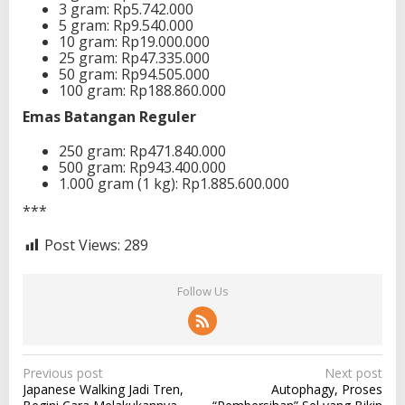
3 gram: Rp5.742.000
5 gram: Rp9.540.000
10 gram: Rp19.000.000
25 gram: Rp47.335.000
50 gram: Rp94.505.000
100 gram: Rp188.860.000
Emas Batangan Reguler
250 gram: Rp471.840.000
500 gram: Rp943.400.000
1.000 gram (1 kg): Rp1.885.600.000
***
Post Views:
289
Follow Us
P
Previous post
Next post
Japanese Walking Jadi Tren,
Autophagy, Proses
o