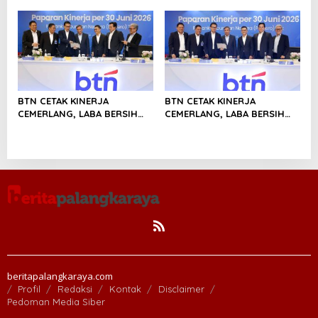
Manajemen Risiko
Manajemen Risiko
Berstandar Internasional
Berstandar Internasional
Perkuat Pertumbuhan
Perkuat Pertumbuhan
Berkelanjutan
Berkelanjutan
BTN CETAK KINERJA
BTN CETAK KINERJA
CEMERLANG, LABA BERSIH
CEMERLANG, LABA BERSIH
SEMESTER I/2026 MELESAT
SEMESTER I/2026 MELESAT
40,8% DAN NPL TURUN JADI
40,8% DAN NPL TURUN JADI
2,99%
2,99%
beritapalangkaraya.com
Profil
Redaksi
Kontak
Disclaimer
Pedoman Media Siber