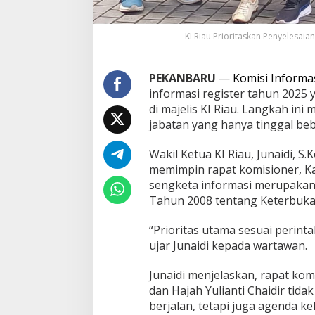
I
n
f
KI Riau Prioritaskan Penyelesaian
o
r
m
PEKANBARU
—
Komisi Informa
a
informasi register tahun 2025
s
di majelis KI Riau. Langkah ini
i
jabatan yang hanya tinggal be
2
0
2
Wakil Ketua KI Riau, Junaidi, S
5
memimpin rapat komisioner, Ka
J
sengketa informasi merupaka
e
Tahun 2008 tentang Keterbukaa
l
a
n
“Prioritas utama sesuai perint
g
ujar Junaidi kepada wartawan.
A
k
Junaidi menjelaskan, rapat komi
h
i
dan Hajah Yulianti Chaidir ti
r
berjalan, tetapi juga agenda 
M