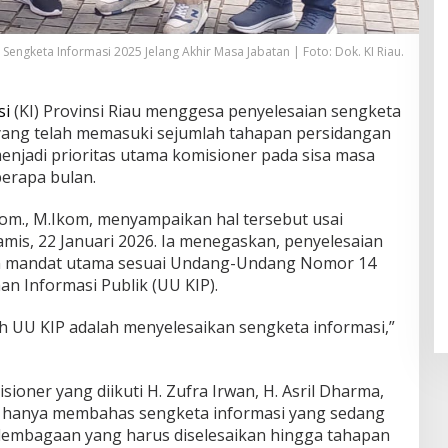
 Sengketa Informasi 2025 Jelang Akhir Masa Jabatan | Foto: Dok. KI Riau.
si
(KI) Provinsi Riau menggesa penyelesaian sengketa
 yang telah memasuki sejumlah tahapan persidangan
 menjadi prioritas utama komisioner pada sisa masa
berapa bulan.
.Kom., M.Ikom, menyampaikan hal tersebut usai
mis, 22 Januari 2026. Ia menegaskan, penyelesaian
n mandat utama sesuai Undang-Undang Nomor 14
n Informasi Publik (UU KIP).
ah UU KIP adalah menyelesaikan sengketa informasi,”
sioner yang diikuti H. Zufra Irwan, H. Asril Dharma,
dak hanya membahas sengketa informasi yang sedang
kelembagaan yang harus diselesaikan hingga tahapan