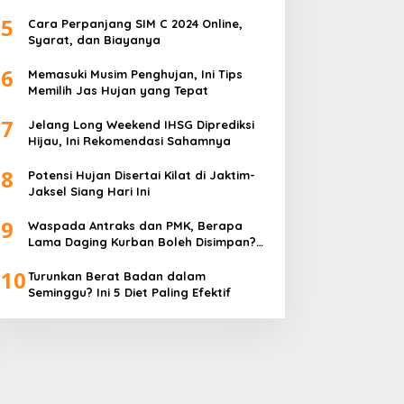
5
Cara Perpanjang SIM C 2024 Online,
Syarat, dan Biayanya
6
Memasuki Musim Penghujan, Ini Tips
Memilih Jas Hujan yang Tepat
7
Jelang Long Weekend IHSG Diprediksi
Hijau, Ini Rekomendasi Sahamnya
8
Potensi Hujan Disertai Kilat di Jaktim-
Jaksel Siang Hari Ini
9
Waspada Antraks dan PMK, Berapa
Lama Daging Kurban Boleh Disimpan?
Ini Kata Pakar
10
Turunkan Berat Badan dalam
Seminggu? Ini 5 Diet Paling Efektif