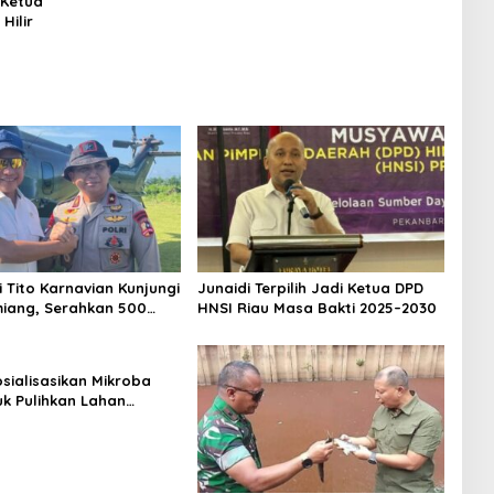
 Ketua
Hilir
 Tito Karnavian Kunjungi
Junaidi Terpilih Jadi Ketua DPD
iang, Serahkan 500
HNSI Riau Masa Bakti 2025–2030
Dorong Pascabanjir
osialisasikan Mikroba
uk Pulihkan Lahan
etani Singkong di
 Tengah