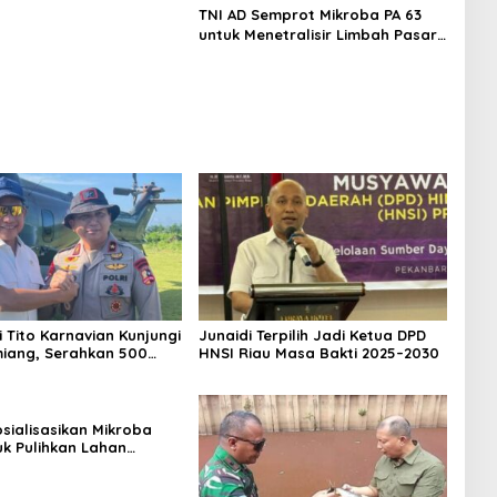
TNI AD Semprot Mikroba PA 63
untuk Menetralisir Limbah Pasar
Induk Gedebage
 Tito Karnavian Kunjungi
Junaidi Terpilih Jadi Ketua DPD
iang, Serahkan 500
HNSI Riau Masa Bakti 2025–2030
Dorong Pascabanjir
osialisasikan Mikroba
uk Pulihkan Lahan
etani Singkong di
 Tengah