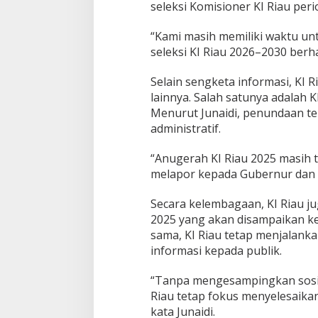
seleksi Komisioner KI Riau pe
a
s
“Kami masih memiliki waktu u
a
J
seleksi KI Riau 2026–2030 berha
a
b
Selain sengketa informasi, KI
a
lainnya. Salah satunya adalah 
t
Menurut Junaidi, penundaan ter
a
n
administratif.
“Anugerah KI Riau 2025 masih t
melapor kepada Gubernur dan S
Secara kelembagaan, KI Riau j
2025 yang akan disampaikan ke
sama, KI Riau tetap menjalanka
informasi kepada publik.
“Tanpa mengesampingkan sosial
Riau tetap fokus menyelesaikan
kata Junaidi.