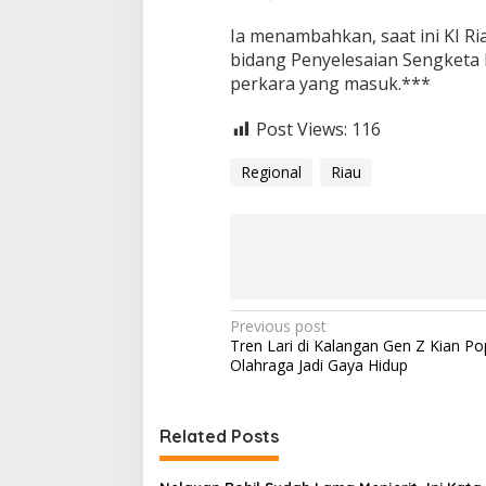
Ia menambahkan, saat ini KI R
bidang Penyelesaian Sengketa
perkara yang masuk.***
Post Views:
116
Regional
Riau
P
Previous post
Tren Lari di Kalangan Gen Z Kian Pop
o
Olahraga Jadi Gaya Hidup
s
t
Related Posts
n
a