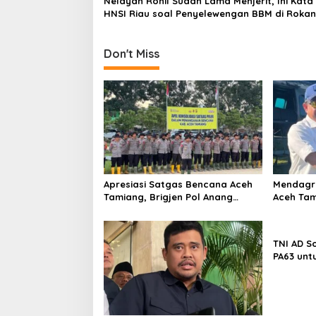
Nelayan Rohil Sudah Lama Menjerit, Ini Kata
v
HNSI Riau soal Penyelewengan BBM di Rokan 
i
g
Don't Miss
a
t
i
o
n
Apresiasi Satgas Bencana Aceh
Mendagri
Tamiang, Brigjen Pol Anang
Aceh Tam
Sumpena Tekankan Evaluasi dan
Gerobak 
Pencegahan Bencana Susulan
TNI AD S
PA63 unt
Tandus P
Lampung