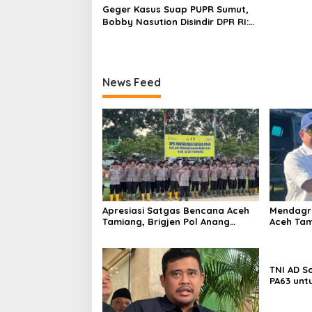
Geger Kasus Suap PUPR Sumut,
Bobby Nasution Disindir DPR RI:
Urus Dulu Kadis yang Kena OTT
News Feed
Apresiasi Satgas Bencana Aceh
Mendagri
Tamiang, Brigjen Pol Anang
Aceh Tam
Sumpena Tekankan Evaluasi dan
Gerobak 
Pencegahan Bencana Susulan
TNI AD S
PA63 unt
Tandus P
Lampung