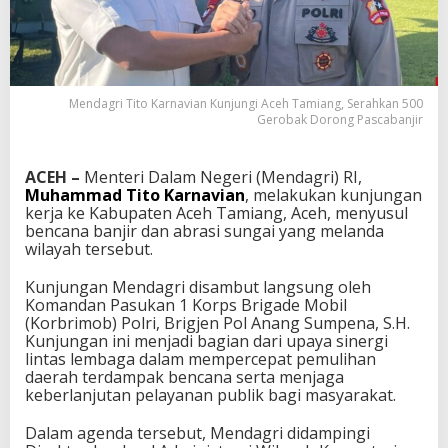
Mendagri Tito Karnavian Kunjungi Aceh Tamiang, Serahkan 500
Gerobak Dorong Pascabanjir
ACEH –
Menteri Dalam Negeri (Mendagri) RI,
Muhammad Tito Karnavian
, melakukan kunjungan
kerja ke Kabupaten Aceh Tamiang, Aceh, menyusul
bencana banjir dan abrasi sungai yang melanda
wilayah tersebut.
Kunjungan Mendagri disambut langsung oleh
Komandan Pasukan 1 Korps Brigade Mobil
(Korbrimob) Polri, Brigjen Pol Anang Sumpena, S.H.
Kunjungan ini menjadi bagian dari upaya sinergi
lintas lembaga dalam mempercepat pemulihan
daerah terdampak bencana serta menjaga
keberlanjutan pelayanan publik bagi masyarakat.
Dalam agenda tersebut, Mendagri didampingi