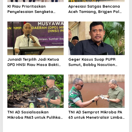
a
KI Riau Prioritaskan
Apresiasi Satgas Bencana
t
Penyelesaian Sengketa
Aceh Tamiang, Brigjen Pol
i
Informasi 2025 Jelang Akhir
Anang Sumpena Tekankan
Masa Jabatan
Evaluasi dan Pencegahan
o
Bencana Susulan
n
Junaidi Terpilih Jadi Ketua
Geger Kasus Suap PUPR
DPD HNSI Riau Masa Bakti
Sumut, Bobby Nasution
2025–2030
Disindir DPR RI: Urus Dulu
Kadis yang Kena OTT
TNI AD Sosialisasikan
TNI AD Semprot Mikroba PA
Mikroba PA63 untuk Pulihkan
63 untuk Menetralisir Limbah
Lahan Tandus Petani
Pasar Induk Gedebage
Singkong di Lampung