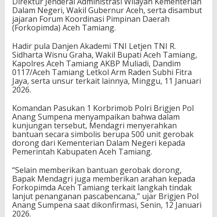
Direktur Jenderal Administrasi Wilayah Kementerian
Dalam Negeri, Wakil Gubernur Aceh, serta disambut
jajaran Forum Koordinasi Pimpinan Daerah
(Forkopimda) Aceh Tamiang.
Hadir pula Danjen Akademi TNI Letjen TNI R.
Sidharta Wisnu Graha, Wakil Bupati Aceh Tamiang,
Kapolres Aceh Tamiang AKBP Muliadi, Dandim
0117/Aceh Tamiang Letkol Arm Raden Subhi Fitra
Jaya, serta unsur terkait lainnya, Minggu, 11 Januari
2026.
Komandan Pasukan 1 Korbrimob Polri Brigjen Pol
Anang Sumpena menyampaikan bahwa dalam
kunjungan tersebut, Mendagri menyerahkan
bantuan secara simbolis berupa 500 unit gerobak
dorong dari Kementerian Dalam Negeri kepada
Pemerintah Kabupaten Aceh Tamiang.
“Selain memberikan bantuan gerobak dorong,
Bapak Mendagri juga memberikan arahan kepada
Forkopimda Aceh Tamiang terkait langkah tindak
lanjut penanganan pascabencana,” ujar Brigjen Pol
Anang Sumpena saat dikonfirmasi, Senin, 12 Januari
2026.