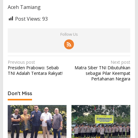
Aceh Tamiang
Post Views:
93
Follow Us
P
Previous post
Next post
Presiden Prabowo: Sebab
Matra Siber TNI Dibutuhkan
o
TNI Adalah Tentara Rakyat!
sebagai Pilar Keempat
s
Pertahanan Negara
t
Don't Miss
n
a
v
i
g