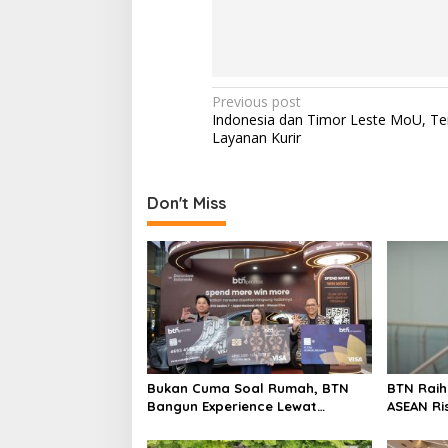
r
a
s
i
P
Previous post
Indonesia dan Timor Leste MoU, T
o
Layanan Kurir
s
t
Don't Miss
n
a
v
i
g
a
t
Bukan Cuma Soal Rumah, BTN
BTN Rai
i
Bangun Experience Lewat
ASEAN Ri
Fashion & Lifestyle
Transfor
o
Berstand