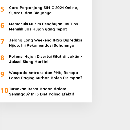
5
Cara Perpanjang SIM C 2024 Online,
Syarat, dan Biayanya
6
Memasuki Musim Penghujan, Ini Tips
Memilih Jas Hujan yang Tepat
7
Jelang Long Weekend IHSG Diprediksi
Hijau, Ini Rekomendasi Sahamnya
8
Potensi Hujan Disertai Kilat di Jaktim-
Jaksel Siang Hari Ini
9
Waspada Antraks dan PMK, Berapa
Lama Daging Kurban Boleh Disimpan?
Ini Kata Pakar
10
Turunkan Berat Badan dalam
Seminggu? Ini 5 Diet Paling Efektif