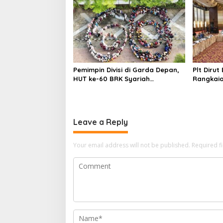
Perkuat
n
Berkelan
Pemimpin Divisi di Garda Depan,
Plt Dirut
HUT ke-60 BRK Syariah
Rangkaia
Berlangsung Khidmat, Penuh
Tertib
Haru dan Kebanggaan
Leave a Reply
Your email address will not be published.
Required f