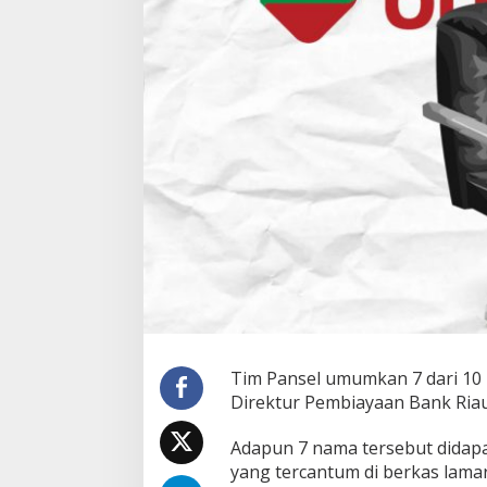
i
r
u
t
d
a
n
D
i
r
e
k
s
i
B
R
K
S
y
Tim Pansel umumkan 7 dari 10 
a
Direktur Pembiayaan Bank Riau K
r
i
a
Adapun 7 nama tersebut didapat
h
yang tercantum di berkas lamar
: