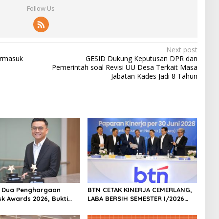
Follow Us
Next post
ermasuk
GESID Dukung Keputusan DPR dan
Pemerintah soal Revisi UU Desa Terkait Masa
Jabatan Kades Jadi 8 Tahun
h Dua Penghargaan
BTN CETAK KINERJA CEMERLANG,
sk Awards 2026, Bukti
LABA BERSIH SEMESTER I/2026
masi Manajemen Risiko
MELESAT 40,8% DAN NPL TURUN
ar Internasional
JADI 2,99%