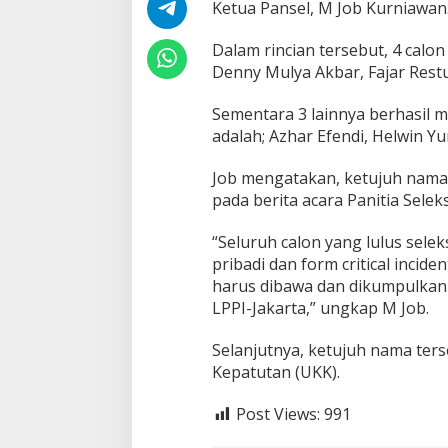
Ketua Pansel, M Job Kurniawan
7
N
Dalam rincian tersebut, 4 calon
a
m
Denny Mulya Akbar, Fajar Rest
a
L
Sementara 3 lainnya berhasil 
o
adalah; Azhar Efendi, Helwin 
l
o
Job mengatakan, ketujuh nama
s
S
pada berita acara Panitia Sel
e
l
“Seluruh calon yang lulus selek
e
pribadi dan form critical incide
k
harus dibawa dan dikumpulkan 
s
i
LPPI-Jakarta,” ungkap M Job.
A
d
Selanjutnya, ketujuh nama ter
m
Kepatutan (UKK).
i
n
i
Post Views:
991
s
t