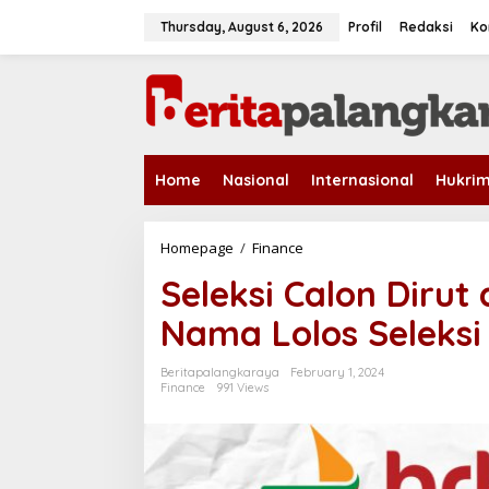
S
k
Thursday, August 6, 2026
Profil
Redaksi
Ko
i
p
t
o
c
o
n
Home
Nasional
Internasional
Hukri
t
e
n
t
Homepage
/
Finance
S
e
Seleksi Calon Dirut
l
e
Nama Lolos Seleksi
k
s
i
Beritapalangkaraya
February 1, 2024
C
Finance
991 Views
a
l
o
n
D