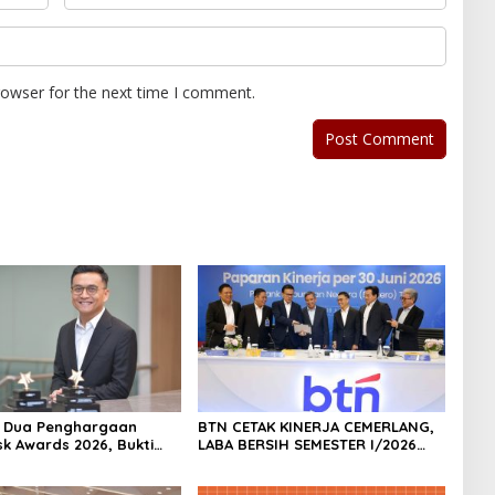
rowser for the next time I comment.
h Dua Penghargaan
BTN CETAK KINERJA CEMERLANG,
sk Awards 2026, Bukti
LABA BERSIH SEMESTER I/2026
masi Manajemen Risiko
MELESAT 40,8% DAN NPL TURUN
ar Internasional
JADI 2,99%